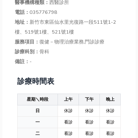
醫事機構種類：
西醫診所
電話：
035776798
地址：
新竹市東區仙水里光復路一段511號1-2
樓、519號1樓、521號1樓
服務項目：
復健－物理治療業務,門診診療
診療科別：
骨科
備註：
-
診療時間表
星期＼時段
上午
下午
晚上
日
休診
休診
休診
一
看診
看診
看診
二
看診
看診
看診