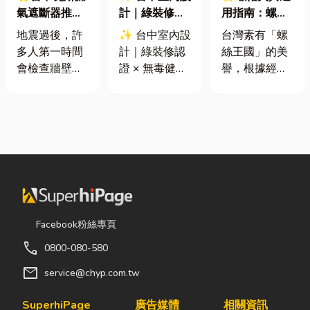
氣遮斷器推薦
計｜綠裝修認
用指南：螺母
廠商在這！地
證 × 無毒健康
挾具頻繁耗
地震過後，許
✨ 台中室內設
台灣素有「螺
震氣爆怎麼
建材，打造安
損？3大關鍵
多人第一時間
計｜綠裝修認
絲王國」的美
防？警報器與
全、舒適又有
提升扣件成型
會檢查牆壁裂
證 × 無毒健康
譽，根據經濟
遮斷器差異、
質感的居家空
良率與壽命
痕或家電，卻
建材，打造安
部統計處與海
補助條件及挑
間
往往忽略了藏
全、舒適又有
關進出口最新
選全攻略
在牆角、廚房
質感的居家空
數據顯示，台
後方的瓦斯管
間 你知道嗎？
灣扣件年出口
線。日前日本
其實一間專業
額高達 42.1
熊本永旺夢樂
的台中室內設
億美元，其中
城在地震後引
計裝修團隊，
螺帽（HS
發嚴重氣爆，
不只是提供空
731816）產
正是因為震波
間規劃與裝潢
品即占總出口
Facebook粉絲專頁
拉扯導致瓦斯
服務，更是在
比重逾 20%。
call
0800-080-580
管線受損、氣
每一個家的誕
在面對全球客
體微量外洩所
生過程中，默
戶對扣件精度
mail
service@chyp.com.tw
致。當瓦斯默
默為屋主打造
與耐用度要求
默充斥在空間
兼具美感、機
日益嚴苛的趨
SuperhiPage
廣告媒體
相關資訊