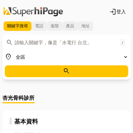
login
登入
關鍵字
搜尋
電話
進階
產品
地址
關鍵字
search
/
地區
place
search
杏光骨科診所
基本資料