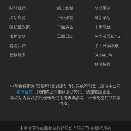
中，哪怕只是
能與健康的理
勢下，扣件成
關於我們
線上媒體
簡訊平台
一絲靜電或按
想生活空間...
型機中的關...
下開關的火
網站導覽
戶外媒體
最新消息
花...
隱私權政策
平面廣告
中華電信
服務條款
工商日誌
英文黃頁(ENG)
聯絡我們
平面刊物索取
登錄店家
SuperLife
醫健快搜
中華黃頁網路電話簿刊登資訊如有錯誤或不刊登，請洽本公司
客服信箱
，我們將提供相關協助資訊、儘速確認更正。
本網站內容及資訊僅作為使用者查詢參考，不作為交易或決策
依據。
中華黃頁多媒體整合行銷股份有限公司 © 版權所有