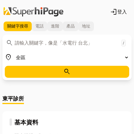
login
登入
關鍵字
搜尋
電話
進階
產品
地址
關鍵字
search
/
地區
place
search
東平診所
基本資料