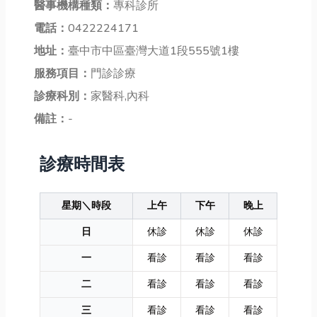
醫事機構種類：
專科診所
電話：
0422224171
地址：
臺中市中區臺灣大道1段555號1樓
服務項目：
門診診療
診療科別：
家醫科,內科
備註：
-
診療時間表
星期＼時段
上午
下午
晚上
日
休診
休診
休診
一
看診
看診
看診
二
看診
看診
看診
三
看診
看診
看診