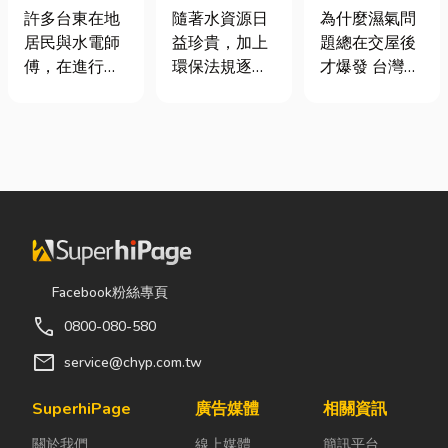
安全耐用的居
氣重怎麼辦？
工程與回收水
許多台東在地
為什麼濕氣問
隨著水資源日
家環境
全屋除濕機＋
工程完整解析
居民與水電師
題總在交屋後
益珍貴，加上
全熱交換器整
｜打造高效率
傅，在進行居
才爆發 台灣氣
環保法規逐漸
合安裝|提升居
水資源管理方
家修繕、新屋
候潮濕，尤其
完善，越來越
住品質與續租
案
裝潢或老屋翻
新成屋、裝潢
多工廠、商業
率
修時，都會到
完工後密閉性
場所及公共設
熟悉的水電材
提高，若沒有
施開始重視水
料行採購。除
同步規劃空氣
資源管理。透
了商品種類較
與濕度管理，
過完善的水處
齊全，也能依
濕氣會躲進看
理設備規劃，
照施工需求，
不到的地方持
不僅能改善水
快速找到合適
續發酵。常見
質、提升用水
Facebook粉絲專頁
的電線、開關
的三種場景：
效率，更能搭
call
0800-080-580
插座、燈具、
更衣間、衣帽
配廢水處理工
馬達、衛浴設
間： 精品包、
程與回收水工
mail
service@chyp.com.tw
備及熱水器相
皮件、酒類收
程，降低用水
關產品。 無論
藏最怕潮濕，
成本，實現節
SuperhiPage
廣告媒體
相關資訊
是更換老舊開
濕度控制不
能減碳與永續
關於我們
線上媒體
簡訊平台