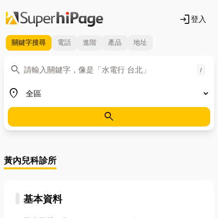
login
登入
關鍵字
搜尋
電話
進階
產品
地址
關鍵字
search
/
地區
place
search
黃內兒科診所
基本資料