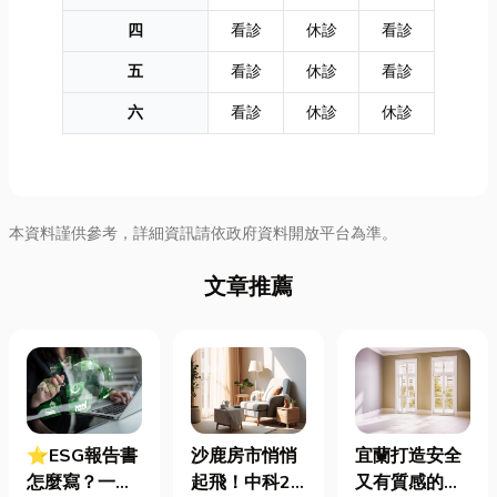
四
看診
休診
看診
五
看診
休診
看診
六
看診
休診
休診
本資料謹供參考，詳細資訊請依政府資料開放平台為準。
文章推薦
⭐ESG報告書
沙鹿房市悄悄
宜蘭打造安全
怎麼寫？一定
起飛！中科2
又有質感的