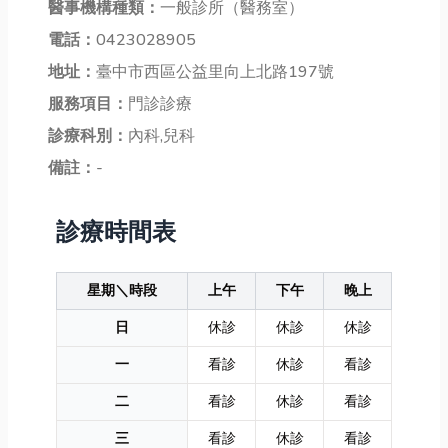
醫事機構種類：
一般診所（醫務室）
電話：
0423028905
地址：
臺中市西區公益里向上北路197號
服務項目：
門診診療
診療科別：
內科,兒科
備註：
-
診療時間表
星期＼時段
上午
下午
晚上
日
休診
休診
休診
一
看診
休診
看診
二
看診
休診
看診
三
看診
休診
看診