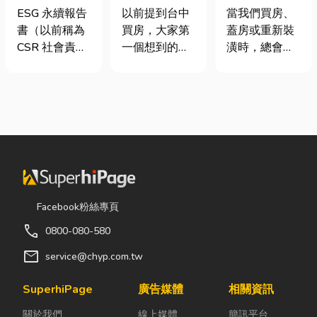
要上市櫃才寫
期＋台積電效
家，從專業門
ESG 永續報告
以前提到台中
當我們買房、
嗎？3步驟擺
應發酵，現在
窗開始
書（以前稱為
買房，大家第
蓋房或重新裝
脫綠色轉型焦
很多人開始看
CSR 社會責任
一個想到的大
潢時，總會把
慮
海線
報告書）是指
多是七期、水
預算花在家
企業公開揭露
湳或北屯。 但
具、家電和裝
其在環境保護
這幾年真正默
潢設計上，卻
（E）、社會
默崛起、討論
常常忽略了每
責任（S）與
度越來越高
天都在使用的
公司治理
的，其實是
「門窗」。 其
（G）三個維
「沙鹿」。 很
實，一扇好的
度營運成果的
多人實際到沙
門窗不只是遮
正式文件。它
鹿走一趟後才
風避雨而已，
Facebook粉絲專頁
就像是企業的
發現： 現在的
更影響著居家
call
0800-080-580
「健康體檢
沙鹿，真的和
安全、採光、
表」與「永續
以前不一樣
通風與生活品
mail
service@chyp.com.tw
成績單」。許
了。 不只是交
質。尤其台灣
多中小企業主
通變方便，生
氣候潮濕多
SuperhiPage
廣告媒體
相關資訊
常問：「我們
活機能也越來
雨，選擇耐用
關於我們
線上媒體
簡訊平台