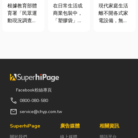
慢跑、排球襪
質、用途與耐
｜冷氣、冰
根據教育部體
在日常生活或
現代家庭生活
挑選全攻略，
重度一次看懂
箱、洗衣機專
育署「民眾運
商業包裝中，
離不開各式家
穿對了運動不
業維修
動現況調查」
「塑膠袋」與
電設備，無論
傷腳！
顯示，台灣規
「手提袋」幾
是炎熱夏季不
律運動人口比
乎隨處可見。
可或缺的冷
例已突破三成
看起來只是簡
氣、保存食材
五，其中慢跑
單的包裝工
的新鮮冰箱，
與各類球類運
具，但實際上
還是每天幫助
動正是熱門選
在材質、承重
清洗衣物的洗
擇。許多人在
能力與使用場
衣機，一旦發
配備上毫不惜
景上，其實差
生故障，都可
重金，購買
異非常大。如
能嚴重影響日
Facebook粉絲專頁
三、四千元的
果選錯，不只
常生活品質。
call
0800-080-580
頂級籃球鞋或
影響使用便利
因此，選擇專
專業路跑鞋，
性，還可能造
業的高雄電器
mail
service@chyp.com.tw
卻習慣性隨手
成成本浪費或
維修服務，不
抓一雙幾十元
商品損壞。 這
僅能快速排除
SuperhiPage
廣告媒體
相關資訊
的普通棉襪就
篇文章帶你一
問題，更能延
關於我們
線上媒體
簡訊平台