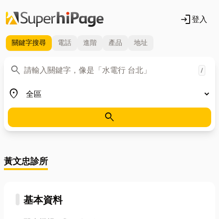
login
登入
關鍵字
搜尋
電話
進階
產品
地址
關鍵字
search
/
地區
place
search
黃文忠診所
基本資料