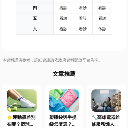
四
看診
看診
看診
五
看診
看診
看診
六
看診
看診
休診
本資料謹供參考，詳細資訊請依政府資料開放平台為準。
文章推薦
⭐運動襪差別
塑膠袋與手提
🔧高雄電器維
在哪？籃球、
袋怎麼選？材
修服務懶人包