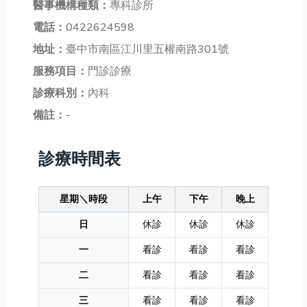
醫事機構種類：
專科診所
電話：
0422624598
地址：
臺中市南區江川里五權南路301號
服務項目：
門診診療
診療科別：
內科
備註：
-
診療時間表
星期＼時段
上午
下午
晚上
日
休診
休診
休診
一
看診
看診
看診
二
看診
看診
看診
三
看診
看診
看診