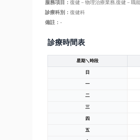
服務項目：
復健－物理治療業務,復健－職能
診療科別：
復健科
備註：
-
診療時間表
星期＼時段
日
一
二
三
四
五