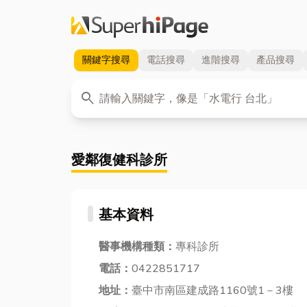
關鍵字
搜尋
電話
搜尋
進階
搜尋
產品
搜尋
關鍵字
search
愛鄰復健科診所
基本資料
醫事機構種類：
專科診所
電話：
0422851717
地址：
臺中市南區建成路1160號1－3樓