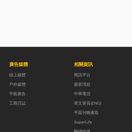
廣告媒體
相關資訊
線上媒體
簡訊平台
戶外媒體
最新消息
平面廣告
中華電信
工商日誌
英文黃頁(ENG)
平面刊物索取
SuperLife
醫健快搜