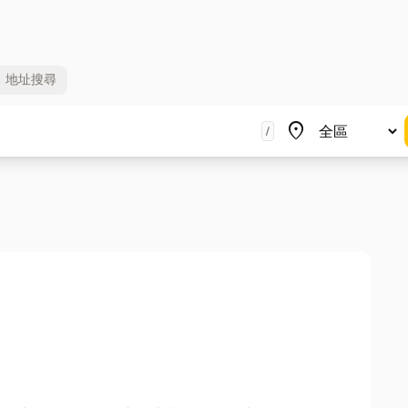
地址
搜尋
地區
place
/