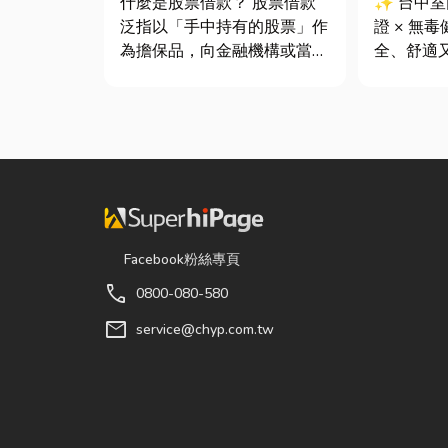
什麼是股票借款？ 股票借款
✨ 台中
泛指以「手中持有的股票」作
證 × 無
為擔保品，向金融機構或當舖
全、舒適
借出現金的融資方式，讓投資
你知道嗎
人不必賣出股票，就能取得資
中室內設
金應急，同時保留未來股價上
提供空間
漲的獲利空間。依承作單位不
是在每一
同，主要可分為證券公司的股
默默為屋
票質借、銀行的有價證券貸
能與健康的
款，以...
Facebook粉絲專頁
call
0800-080-580
mail
service@chyp.com.tw