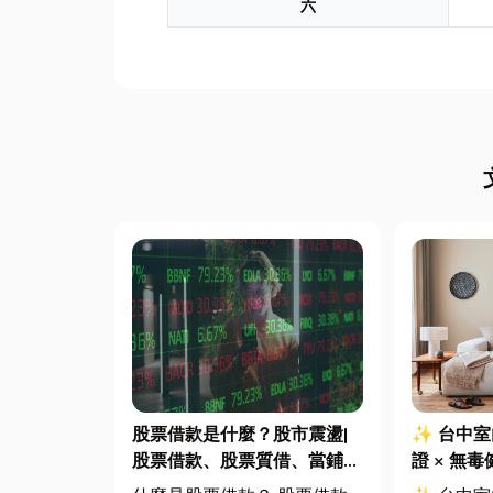
六
股票借款是什麼？股市震盪|
✨ 台中
股票借款、股票質借、當鋪借
證 × 無
款完整比較
全、舒適