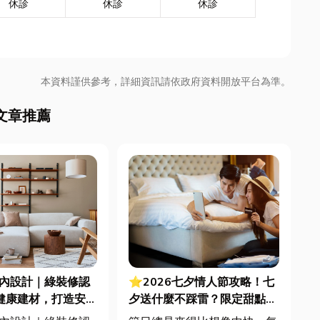
休診
休診
休診
本資料謹供參考，詳細資訊請依政府資料開放平台為準。
文章推薦
室內設計｜綠裝修認
⭐2026七夕情人節攻略！七
毒健康建材，打造安
夕送什麼不踩雷？限定甜點哪
又有質感的居家空間
裡買？台中甜點推薦一次看！