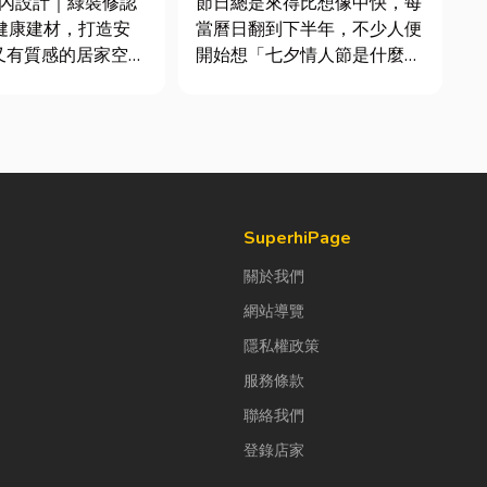
室內設計｜綠裝修認
節日總是來得比想像中快，每
毒健康建材，打造安
當曆日翻到下半年，不少人便
又有質感的居家空間
開始想「七夕情人節是什麼時
？其實一間專業的台
候？」、「七夕情人節禮物該
計裝修團隊，不只是
買什麼？」。相較於西洋情人
規劃與裝潢服務，更
節，七夕充滿了東方的浪漫色
個家的誕生過程中，
彩與儀式感。然而，隨著生活
主打造兼具美感、機
節奏加快，不少人常因工作繁
理想生活空間...
忙而忘記節日，或是苦惱於
「七夕情...
SuperhiPage
關於我們
網站導覽
隱私權政策
服務條款
聯絡我們
登錄店家