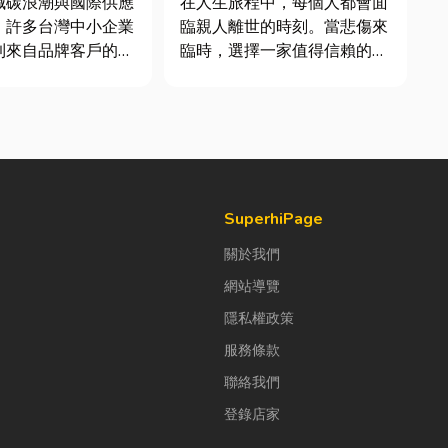
減碳浪潮與國際供應
在人生旅程中，每個人都會面
，許多台灣中小企業
臨親人離世的時刻。當悲傷來
到來自品牌客戶的調
臨時，選擇一家值得信賴的台
求提供「碳盤查數
東葬儀社，不只是安排告別儀
永續報告書」。這讓
式，更是讓家屬在艱難時刻獲
老闆感到焦慮：「到
得專業協助與溫暖陪伴。從遺
 永續是什麼？我們公
體接運、禮儀規劃、告別式安
大，真的需要找
排，到後續的行政協助，每一
ESG 顧問嗎？」 其實，...
個環節都需要細心處理，才能
讓家屬...
SuperhiPage
關於我們
網站導覽
隱私權政策
服務條款
聯絡我們
登錄店家