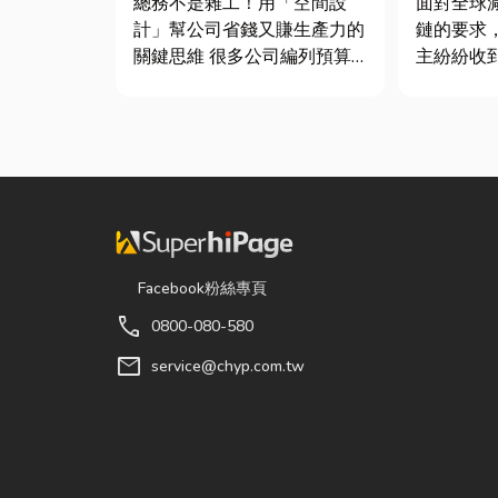
總務不是雜工！用「空間設
面對全球
鍵！
計」幫公司省錢又賺生產力的
鏈的要求
關鍵思維 很多公司編列預算
主紛紛收
或規劃辦公室時，常覺得總務
查表，要
只要在缺東西時「壞什麼補什
據」或「
麼」就好，但這種傳統做法往
不少傳產
往花了大錢，卻換來員工抱怨
底 ESG
連連。其實，辦公室空間設計
司規模不
是一門幫公司賺錢的戰略！真
正厲害...
Facebook粉絲專頁
call
0800-080-580
mail
service@chyp.com.tw