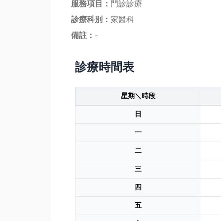
服務項目：
門診診療
診療科別：
家醫科
備註：
-
診療時間表
星期＼時段
日
一
二
三
四
五