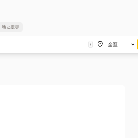
地址
搜尋
地區
place
/