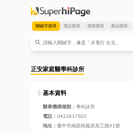
關鍵字
搜尋
電話
搜尋
進階
搜尋
產品
搜尋
關鍵字
search
正安家庭醫學科診所
基本資料
醫事機構種類：
專科診所
電話：
0422637502
地址：
臺中市南區樹義里高工路91號