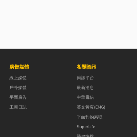
廣告媒體
相關資訊
線上媒體
簡訊平台
戶外媒體
最新消息
平面廣告
中華電信
工商日誌
英文黃頁(ENG)
平面刊物索取
SuperLife
醫健快搜