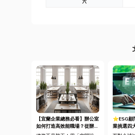
六
【宜蘭企業總務必看】辦公室
⭐ESG
如何打造高效能職場？從辦公
業挑選四
桌椅、系統屏風到空間設計關
用指南