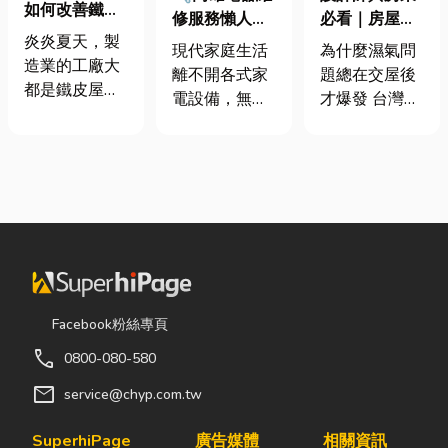
如何改善鐵皮
修服務懶人包
必看｜房屋濕
屋頂廠房的溫
炎炎夏天，製
｜冷氣、冰
氣重怎麼辦？
現代家庭生活
為什麼濕氣問
度
造業的工廠大
箱、洗衣機專
全屋除濕機＋
離不開各式家
題總在交屋後
都是鐵皮屋
業維修
全熱交換器整
電設備，無論
才爆發 台灣氣
頂，吸熱快、
合安裝|提升居
是炎熱夏季不
候潮濕，尤其
內部悶、散熱
住品質與續租
可或缺的冷
新成屋、裝潢
不易，所以工
率
氣、保存食材
完工後密閉性
廠裡的溫度會
的新鮮冰箱，
提高，若沒有
比市溫高出5
還是每天幫助
同步規劃空氣
度以上。因此
清洗衣物的洗
與濕度管理，
裝工廠排風扇
衣機，一旦發
濕氣會躲進看
是最快速心較
生故障，都可
不到的地方持
省錢的方式，
能嚴重影響日
續發酵。常見
Facebook粉絲專頁
以下小編會說
常生活品質。
的三種場景：
明工廠排風扇
call
0800-080-580
因此，選擇專
更衣間、衣帽
改善室內溫度
業的高雄電器
間： 精品包、
mail
service@chyp.com.tw
的原理及建議
維修服務，不
皮件、酒類收
可安裝的位
僅能快速排除
藏最怕潮濕，
SuperhiPage
廣告媒體
相關資訊