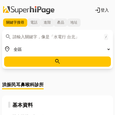
login
登入
關鍵字
搜尋
電話
進階
產品
地址
關鍵字
search
/
地區
place
search
洪振民耳鼻喉科診所
基本資料