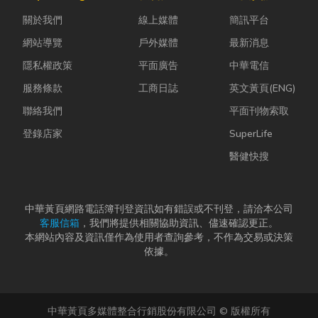
置。 工廠排風
問題，更能延
濕度控制不
扇｜改善溫度
關於我們
線上媒體
簡訊平台
長家電使用壽
好，發霉、
的原理 ...
命，降...
變...
網站導覽
戶外媒體
最新消息
隱私權政策
平面廣告
中華電信
服務條款
工商日誌
英文黃頁(ENG)
聯絡我們
平面刊物索取
登錄店家
SuperLife
醫健快搜
中華黃頁網路電話簿刊登資訊如有錯誤或不刊登，請洽本公司
客服信箱
，我們將提供相關協助資訊、儘速確認更正。
本網站內容及資訊僅作為使用者查詢參考，不作為交易或決策
依據。
中華黃頁多媒體整合行銷股份有限公司 © 版權所有