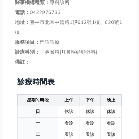
醫事機構種類：
專科診所
電話：
0422976733
地址：
臺中市北區中清路1段612號1樓、620號1
樓
服務項目：
門診診療
診療科別：
耳鼻喉科(耳鼻喉頭頸外科)
備註：
-
診療時間表
星期＼時段
上午
下午
晚上
日
休診
休診
休診
一
看診
看診
看診
二
看診
看診
看診