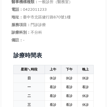
醫事機構種類：
一般診所（醫務室）
電話：
0422011233
地址：
臺中市北區健行路870號1樓
服務項目：
門診診療
診療科別：
不分科
備註：
-
診療時間表
星期＼時段
上午
下午
晚上
日
休診
休診
休診
一
看診
看診
看診
二
看診
看診
休診
三
看診
看診
休診