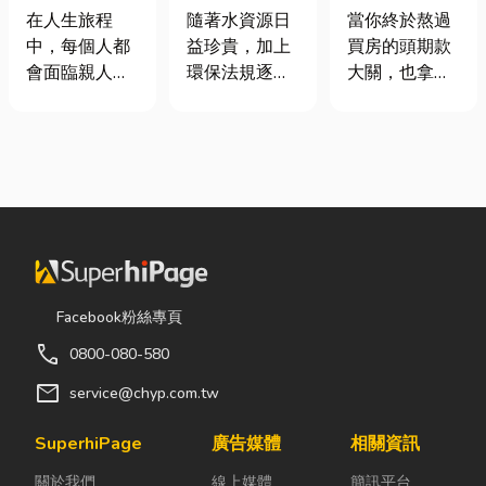
命、貼心陪伴
頭！教你新家
工程與回收水
在人生旅程
當你終於熬過
隨著水資源日
每一段告別
該如何聰明裝
工程完整解析
中，每個人都
買房的頭期款
益珍貴，加上
潢！
｜打造高效率
會面臨親人離
大關，也拿到
環保法規逐漸
水資源管理方
世的時刻。當
了鑰匙，終於
完善，越來越
案
悲傷來臨時，
站在空蕩蕩的
多工廠、商業
選擇一家值得
客廳裡時，腦
場所及公共設
信賴的台東葬
海中是不是已
施開始重視水
儀社，不只是
經浮現各種美
資源管理。透
安排告別儀
好畫面；在這
過完善的水處
式，更是讓家
裡在放一座雙
理設備規劃，
屬在艱難時刻
人沙發、落地
不僅能改善水
獲得專業協助
窗前要放一株
質、提升用水
Facebook粉絲專頁
與溫暖陪伴。
綠植以及要在
效率，更能搭
call
0800-080-580
從遺體接運、
用餐區放一個
配廢水處理工
禮儀規劃、告
充滿儀式感的
程與回收水工
mail
service@chyp.com.tw
別式安排，到
吧台。 但得先
程，降低用水
後續的行政協
等一下！在踩
成本，實現節
SuperhiPage
廣告媒體
相關資訊
助，每一個環
進裝潢這個水
能減碳與永續
關於我們
線上媒體
簡訊平台