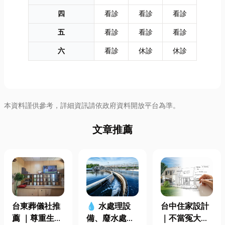
四
看診
看診
看診
五
看診
看診
看診
六
看診
休診
休診
本資料謹供參考，詳細資訊請依政府資料開放平台為準。
文章推薦
台東葬儀社推
台中住家設計
💧 水處理設
薦 ｜尊重生
｜不當冤大
備、廢水處理