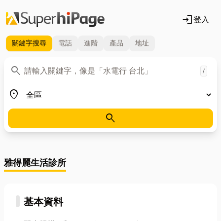
login
登入
關鍵字
搜尋
電話
進階
產品
地址
關鍵字
search
/
地區
place
search
雅得麗生活診所
基本資料