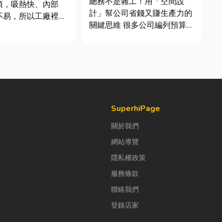
總務不是雜工！用「空間設
頂，吸熱快、內部
鍵！
計」幫公司省錢又賺生產力的
不易，所以工廠裡的
關鍵思維 很多公司編列預算
市溫高出5度以上。
或規劃辦公室時，常覺得總務
廠排風扇是最快速心
只要在缺東西時「壞什麼補什
方式，以下小編會說
麼」就好，但這種傳統做法往
風扇改善室內溫度的
往花了大錢，卻換來員工抱怨
議可安裝的位置。
連連。其實，辦公室空間設計
扇｜改善溫度的原理
是一門幫公司賺錢的戰略！真
正厲害...
SuperhiPage
關於我們
網站導覽
隱私權政策
服務條款
聯絡我們
登錄店家