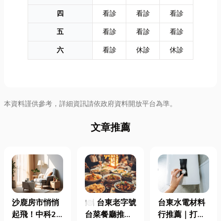
四
看診
看診
看診
五
看診
看診
看診
六
看診
休診
休診
本資料謹供參考，詳細資訊請依政府資料開放平台為準。
文章推薦
沙鹿房市悄悄
🍽️ 台東老字號
台東水電材料
起飛！中科2
台菜餐廳推薦
行推薦｜打造