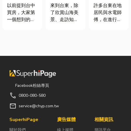
期＋台積電效
｜在地人聚餐
安全耐用的居
以前提到台中
來到台東，除
許多台東在地
應發酵，現在
首選，經典合
家環境
買房，大家第
了欣賞山海美
居民與水電師
很多人開始看
菜一次滿足
一個想到的大
景、走訪知名
傅，在進行居
海線
多是七期、水
景點之外，品
家修繕、新屋
湳或北屯。 但
嚐在地台菜也
裝潢或老屋翻
這幾年真正默
是旅程中不可
修時，都會到
默崛起、討論
錯過的一環。
熟悉的水電材
度越來越高
相較於一般小
料行採購。除
的，其實是
吃店，老字號
了商品種類較
「沙鹿」。 很
台菜餐廳更能
齊全，也能依
多人實際到沙
展現台東的人
照施工需求，
鹿走一趟後才
情味與飲食文
快速找到合適
Facebook粉絲專頁
發現： 現在的
化。無論是家
的電線、開關
call
0800-080-580
沙鹿，真的和
庭聚餐、朋友
插座、燈具、
以前不一樣
聚會、公司聚
馬達、衛浴設
mail
service@chyp.com.tw
了。 不只是交
餐，或是旅遊
備及熱水器相
通變方便，生
團體用餐，都
關產品。 無論
SuperhiPage
廣告媒體
相關資訊
活機能也越來
能享受到豐盛
是更換老舊開
關於我們
線上媒體
簡訊平台