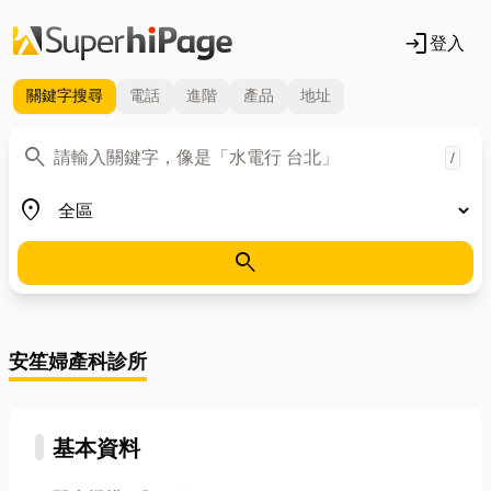
login
登入
關鍵字
搜尋
電話
進階
產品
地址
關鍵字
search
/
地區
place
search
安笙婦產科診所
基本資料