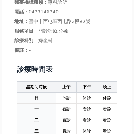
醫事機構種類：
專科診所
電話：
0423146240
地址：
臺中市西屯區西屯路2段82號
服務項目：
門診診療,分娩
診療科別：
婦產科
備註：
-
診療時間表
星期＼時段
上午
下午
晚上
日
休診
休診
休診
一
看診
看診
看診
二
看診
看診
看診
三
看診
休診
看診