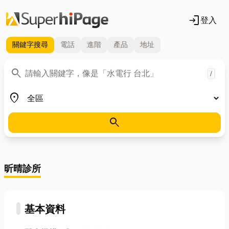
login
登入
關鍵字
搜尋
電話
進階
產品
地址
關鍵字
search
/
地區
place
search
昕晴診所
基本資料