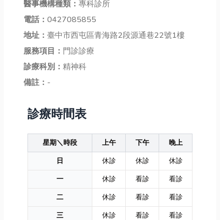
醫事機構種類：
專科診所
電話：
0427085855
地址：
臺中市西屯區青海路2段源通巷22號1樓
服務項目：
門診診療
診療科別：
精神科
備註：
-
診療時間表
星期＼時段
上午
下午
晚上
日
休診
休診
休診
一
休診
看診
看診
二
休診
看診
看診
三
休診
看診
看診