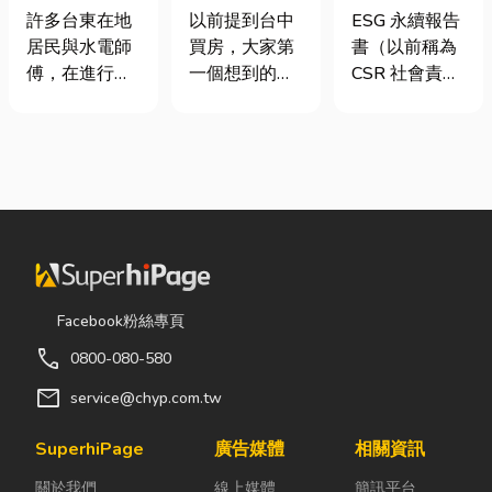
安全耐用的居
期＋台積電效
要上市櫃才寫
許多台東在地
以前提到台中
ESG 永續報告
家環境
應發酵，現在
嗎？3步驟擺
居民與水電師
買房，大家第
書（以前稱為
很多人開始看
脫綠色轉型焦
傅，在進行居
一個想到的大
CSR 社會責任
海線
慮
家修繕、新屋
多是七期、水
報告書）是指
裝潢或老屋翻
湳或北屯。 但
企業公開揭露
修時，都會到
這幾年真正默
其在環境保護
熟悉的水電材
默崛起、討論
（E）、社會
料行採購。除
度越來越高
責任（S）與
了商品種類較
的，其實是
公司治理
齊全，也能依
「沙鹿」。 很
（G）三個維
照施工需求，
多人實際到沙
度營運成果的
快速找到合適
鹿走一趟後才
正式文件。它
Facebook粉絲專頁
的電線、開關
發現： 現在的
就像是企業的
call
0800-080-580
插座、燈具、
沙鹿，真的和
「健康體檢
馬達、衛浴設
以前不一樣
表」與「永續
mail
service@chyp.com.tw
備及熱水器相
了。 不只是交
成績單」。許
關產品。 無論
通變方便，生
多中小企業主
SuperhiPage
廣告媒體
相關資訊
是更換老舊開
活機能也越來
常問：「我們
關於我們
線上媒體
簡訊平台