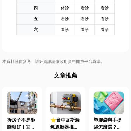
四
休診
看診
看診
五
看診
看診
看診
六
看診
看診
看診
本資料謹供參考，詳細資訊請依政府資料開放平台為準。
文章推薦
拆房子不是砸
⭐台中瓦斯漏
塑膠袋與手提
牆就好！宜蘭
氣遮斷器推薦
袋怎麼選？材