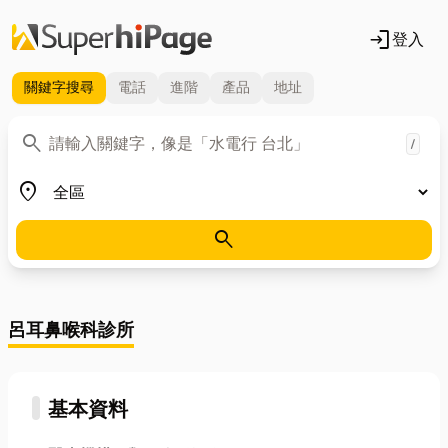
login
登入
關鍵字
搜尋
電話
進階
產品
地址
關鍵字
search
/
地區
place
search
呂耳鼻喉科診所
基本資料