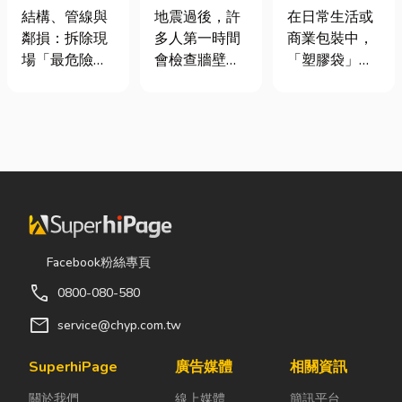
裝潢拆除、水
廠商在這！地
質、用途與耐
結構、管線與
地震過後，許
在日常生活或
泥切割施工前
震氣爆怎麼
重度一次看懂
鄰損：拆除現
多人第一時間
商業包裝中，
必看的避坑指
防？警報器與
場「最危險的
會檢查牆壁裂
「塑膠袋」與
南，專家曝這
遮斷器差異、
3 件事」 拆除
痕或家電，卻
「手提袋」幾
3 件事最危
補助條件及挑
現場常常乒乒
往往忽略了藏
乎隨處可見。
險！
選全攻略
乓乓、灰塵滿
在牆角、廚房
看起來只是簡
天飛，在這種
後方的瓦斯管
單的包裝工
混亂的環境
線。日前日本
具，但實際上
下，專家提醒
熊本永旺夢樂
在材質、承重
有三件事情如
城在地震後引
能力與使用場
果沒做好，最
發嚴重氣爆，
景上，其實差
容易發生嚴重
正是因為震波
異非常大。如
Facebook粉絲專頁
的意外： 分不
拉扯導致瓦斯
果選錯，不只
call
0800-080-580
清「主力
管線受損、氣
影響使用便利
牆」，盲目亂
體微量外洩所
性，還可能造
mail
service@chyp.com.tw
打導致房子塌
致。當瓦斯默
成成本浪費或
陷： 這是老屋
默充斥在空間
商品損壞。 這
SuperhiPage
廣告媒體
相關資訊
拆除最常發生
中，哪怕只是
篇文章帶你一
關於我們
線上媒體
簡訊平台