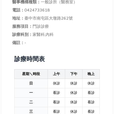
醫事機構種類：
一般診所（醫務室）
電話：
0424733618
地址：
臺中市南屯區大墩路262號
服務項目：
門診診療
診療科別：
家醫科,內科
備註：
-
診療時間表
星期＼時段
上午
下午
晚上
日
休診
休診
休診
一
看診
休診
看診
二
看診
休診
看診
三
看診
休診
看診