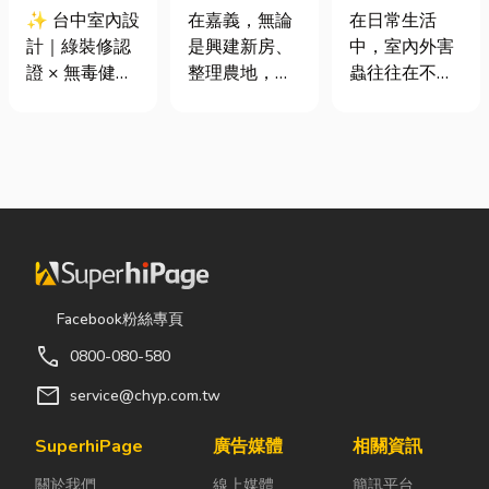
證 × 無毒健康
地開挖、土方
害蟲防治全攻
✨ 台中室內設
在嘉義，無論
在日常生活
建材，打造安
清運
略
計｜綠裝修認
是興建新房、
中，室內外害
全、舒適又有
證 × 無毒健康
整理農地，還
蟲往往在不知
質感的居家空
建材，打造安
是改善排水設
不覺中影響著
間
全、舒適又有
施，都少不了
居家環境與生
質感的居家空
挖土機的協
活品質。廚房
間 你知道嗎？
助。一台專業
裡若有食物殘
其實一間專業
的嘉義挖土
渣或積水，容
的台中室內設
機，不僅能快
易吸引蟑螂、
計裝修團隊，
速完成開挖、
螞蟻前來覓
不只是提供空
整地與回填工
食；陽台、庭
間規劃與裝潢
作，更能大幅
院若有積水，
Facebook粉絲專頁
服務，更是在
縮短施工時
則可能成為蚊
call
0800-080-580
每一個家的誕
間，提高工程
蟲孳生的溫
生過程中，默
效率。對許多
床。潮濕陰暗
mail
service@chyp.com.tw
默為屋主打造
在地居民而
的角落也可能
兼具美感、機
言，從農田整
吸引白蟻、蛾
SuperhiPage
廣告媒體
相關資訊
能與健康的理
理、果園整
蚋或其他害蟲
關於我們
線上媒體
簡訊平台