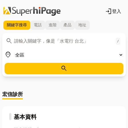
login
登入
關鍵字
搜尋
電話
進階
產品
地址
關鍵字
search
/
地區
place
search
宏信診所
基本資料