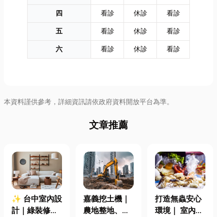
四
看診
休診
看診
五
看診
休診
看診
六
看診
休診
看診
本資料謹供參考，詳細資訊請依政府資料開放平台為準。
文章推薦
✨ 台中室內設
嘉義挖土機｜
打造無蟲安心
計｜綠裝修認
農地整地、基
環境｜ 室內外