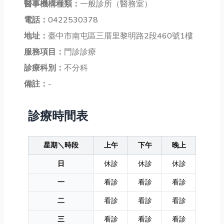
醫事機構種類：
一般診所（醫務室）
電話：
0422530378
地址：
臺中市南屯區三厝里黎明路2段460號1樓
服務項目：
門診診療
診療科別：
不分科
備註：
-
診療時間表
星期＼時段
上午
下午
晚上
日
休診
休診
休診
一
看診
看診
看診
二
看診
看診
看診
三
看診
看診
看診