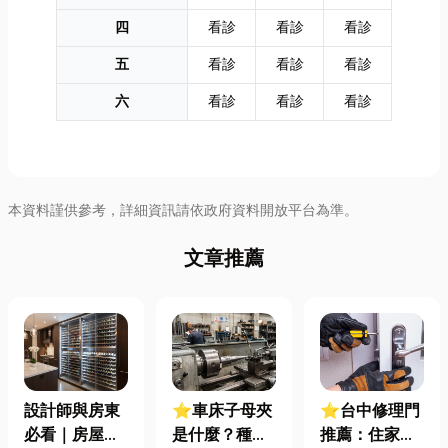
四
看診
看診
看診
五
看診
看診
看診
六
看診
看診
看診
本資料謹供參考，詳細資訊請依政府資料開放平台為準。
文章推薦
設計師與房東
⭐車床子母夾
⭐台中修理門
必看｜房屋濕
是什麼？種
推薦：住家鐵