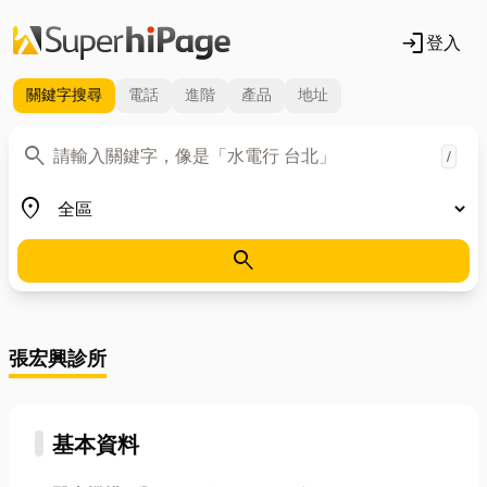
login
登入
關鍵字
搜尋
電話
進階
產品
地址
關鍵字
search
/
地區
place
search
張宏興診所
基本資料