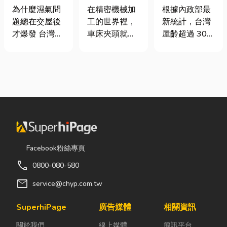
氣重怎麼辦？
類、規格挑選
門卡住、大門
為什麼濕氣問
在精密機械加
根據內政部最
全屋除濕機＋
與台灣採購推
下垂怎麼辦？
題總在交屋後
工的世界裡，
新統計，台灣
全熱交換器整
薦完整指南
維修費用與不
才爆發 台灣氣
車床夾頭就像
屋齡超過 30
合安裝|提升居
銹鋼工程一次
候潮濕，尤其
是機台的「萬
年的老屋比例
住品質與續租
看
新成屋、裝潢
能雙手」，負
已經過半。隨
率
完工後密閉性
責緊緊抓牢每
著房屋屋齡增
提高，若沒有
一個旋轉切削
加，金屬門窗
同步規劃空氣
的工件。然
疲勞與結構鏽
與濕度管理，
而，當工廠接
蝕問題也日漸
濕氣會躲進看
到少量多樣、
明顯。許多屋
不到的地方持
異形材或精密
主每天回家開
續發酵。常見
棒材的訂單
門，都覺得門
Facebook粉絲專頁
的三種場景：
時，傳統夾頭
片重得像在拉
call
0800-080-580
更衣間、衣帽
往往需要耗費
拔河，甚至伴
間： 精品包、
大量時間拆裝
隨刺耳的金屬
mail
service@chyp.com.tw
皮件、酒類收
與重新校正。
摩擦聲。 其
藏最怕潮濕，
這時，車床子
實，門片故障
SuperhiPage
廣告媒體
相關資訊
濕度控制不
母夾就是讓這
並不代表一定
關於我們
線上媒體
簡訊平台