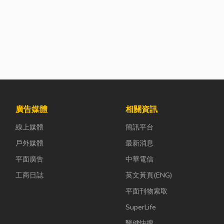
廣告媒體
相關資訊
線上媒體
簡訊平台
戶外媒體
最新消息
平面廣告
中華電信
工商日誌
英文黃頁(ENG)
平面刊物索取
SuperLife
醫健快搜