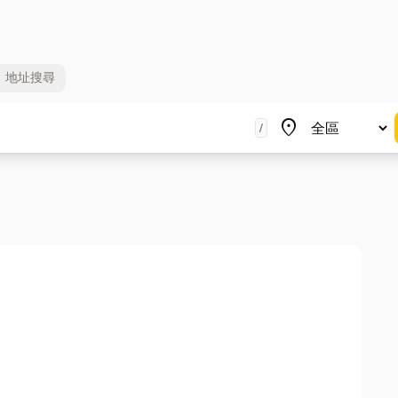
地址
搜尋
地區
place
/