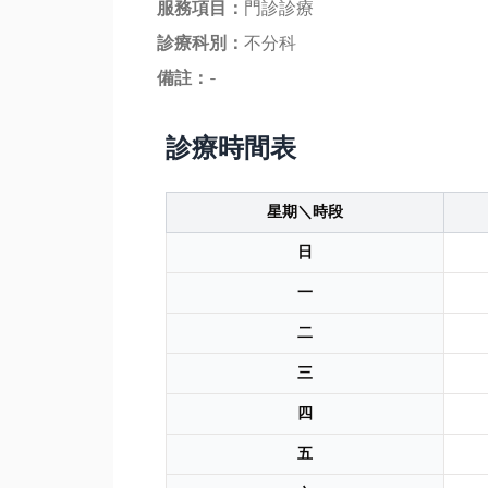
服務項目：
門診診療
診療科別：
不分科
備註：
-
診療時間表
星期＼時段
日
一
二
三
四
五