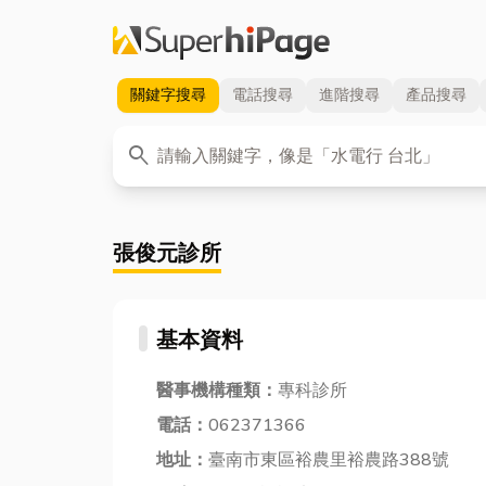
關鍵字
搜尋
電話
搜尋
進階
搜尋
產品
搜尋
關鍵字
search
張俊元診所
基本資料
醫事機構種類：
專科診所
電話：
062371366
地址：
臺南市東區裕農里裕農路388號