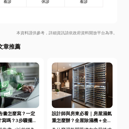
看診
休診
看診
本資料謹供參考，詳細資訊請依政府資料開放平台為準。
文章推薦
報告書怎麼寫？一定
設計師與房東必看｜房屋濕氣
才寫嗎？3步驟擺脫
重怎麼辦？全屋除濕機＋全熱
焦慮
交換器整合安裝|提升居住品