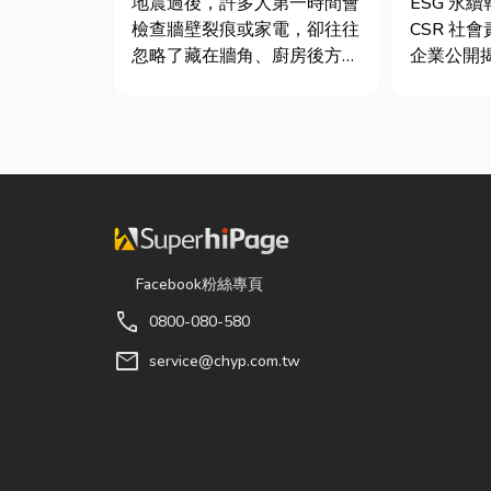
地震過後，許多人第一時間會
ESG 永
件及挑選全攻略
檢查牆壁裂痕或家電，卻往往
CSR 社
忽略了藏在牆角、廚房後方的
企業公開
瓦斯管線。日前日本熊本永旺
（E）、
夢樂城在地震後引發嚴重氣
司治理（
爆，正是因為震波拉扯導致瓦
果的正式
斯管線受損、氣體微量外洩所
的「健康
致。當瓦斯默默充斥在空間
績單」。
中，哪怕只是一絲靜電或按下
問：「我
開關的火花...
司，為...
Facebook粉絲專頁
call
0800-080-580
mail
service@chyp.com.tw