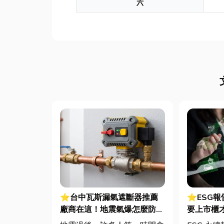
六
⭐台中瓦斯漏氣遮斷器推薦
⭐ESG
廠商在這！地震氣爆怎麼防？
要上市櫃
警報器與遮斷器差異、補助條
綠色轉型