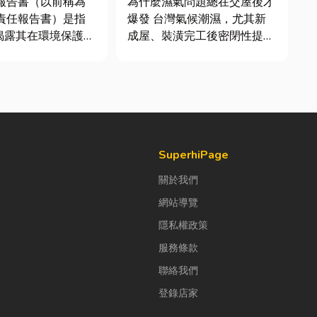
續報告書（以前稱為
為什麼濕氣問題總在交屋後才
質與續租率
會責任報告書）是指
爆發 台灣氣候潮濕，尤其新
揭露其在環境保護
成屋、裝潢完工後密閉性提
社會責任（S）與公
高，若沒有同步規劃空氣與濕
G）三個維度營運成
度管理，濕氣會躲進看不到的
文件。它就像是企業
地方持續發酵。常見的三種場
體檢表」與「永續成
景： 更衣間、衣帽間： 精品
許多中小企業主常
包、皮件、酒類收藏最怕潮
們又不是上市櫃公
濕，濕度控制不好，發霉、
變...
SuperhiPage
關於我們
網站導覽
隱私權政策
服務條款
聯絡我們
登錄店家