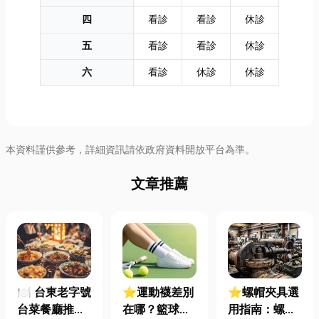
四
看診
看診
休診
五
看診
看診
休診
六
看診
休診
休診
本資料謹供參考，詳細資訊請依政府資料開放平台為準。
文章推薦
🍽️ 台東老字號
⭐運動襪差別
⭐螺帽夾具選
台菜餐廳推薦
在哪？籃球、
用指南：螺母