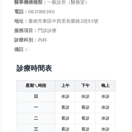
醫事機構種類：
一般診所（醫務室）
電話：
062086360
地址：
臺南市東區中西里長榮路2段93號
服務項目：
門診診療
診療科別：
內科
備註：
-
診療時間表
星期＼時段
上午
下午
晚上
日
休診
休診
休診
一
看診
看診
休診
二
看診
看診
休診
三
看診
看診
休診