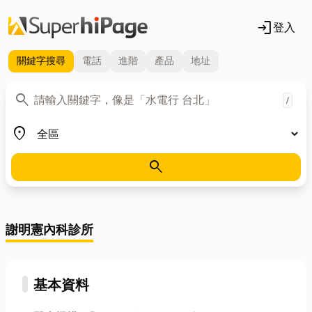
login
登入
關鍵字
搜尋
電話
進階
產品
地址
關鍵字
search
/
地區
place
search
謝明憲內科診所
基本資料