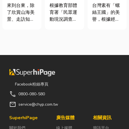
｜在地人聚餐
慢跑、排球襪
挾具頻繁耗
來到台東，除
根據教育部體
台灣素有「螺
首選，經典合
挑選全攻略，
損？3大關鍵
了欣賞山海美
育署「民眾運
絲王國」的美
菜一次滿足
穿對了運動不
提升扣件成型
景、走訪知名
動現況調查」
譽，根據經濟
傷腳！
良率與壽命
景點之外，品
顯示，台灣規
部統計處與海
嚐在地台菜也
律運動人口比
關進出口最新
是旅程中不可
例已突破三成
數據顯示，台
錯過的一環。
五，其中慢跑
灣扣件年出口
相較於一般小
與各類球類運
額高達 42.1
吃店，老字號
動正是熱門選
億美元，其中
台菜餐廳更能
擇。許多人在
螺帽（HS
展現台東的人
配備上毫不惜
731816）產
情味與飲食文
重金，購買
品即占總出口
Facebook粉絲專頁
化。無論是家
三、四千元的
比重逾 20%。
call
0800-080-580
庭聚餐、朋友
頂級籃球鞋或
在面對全球客
聚會、公司聚
專業路跑鞋，
戶對扣件精度
mail
service@chyp.com.tw
餐，或是旅遊
卻習慣性隨手
與耐用度要求
團體用餐，都
抓一雙幾十元
日益嚴苛的趨
SuperhiPage
廣告媒體
相關資訊
能享受到豐盛
的普通棉襪就
勢下，扣件成
關於我們
線上媒體
簡訊平台