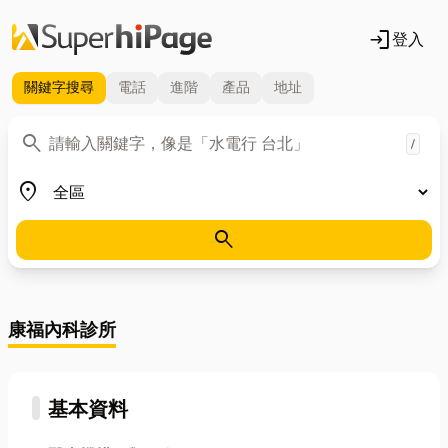
login
登入
關鍵字
搜尋
電話
進階
產品
地址
關鍵字
search
/
地區
place
search
康福內科診所
基本資料