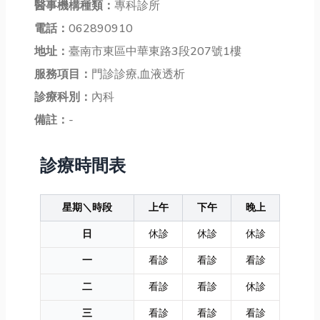
醫事機構種類：
專科診所
電話：
062890910
地址：
臺南市東區中華東路3段207號1樓
服務項目：
門診診療,血液透析
診療科別：
內科
備註：
-
診療時間表
星期＼時段
上午
下午
晚上
日
休診
休診
休診
一
看診
看診
看診
二
看診
看診
休診
三
看診
看診
看診