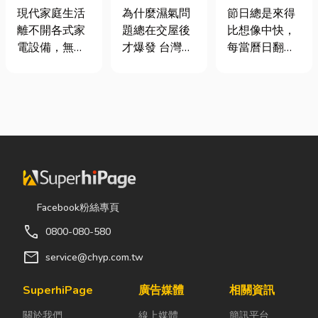
｜冷氣、冰
氣重怎麼辦？
七夕送什麼不
現代家庭生活
為什麼濕氣問
節日總是來得
箱、洗衣機專
全屋除濕機＋
踩雷？限定甜
離不開各式家
題總在交屋後
比想像中快，
業維修
全熱交換器整
點哪裡買？台
電設備，無論
才爆發 台灣氣
每當曆日翻到
合安裝|提升居
中甜點推薦一
是炎熱夏季不
候潮濕，尤其
下半年，不少
住品質與續租
次看！
可或缺的冷
新成屋、裝潢
人便開始想
率
氣、保存食材
完工後密閉性
「七夕情人節
的新鮮冰箱，
提高，若沒有
是什麼時
還是每天幫助
同步規劃空氣
候？」、「七
清洗衣物的洗
與濕度管理，
夕情人節禮物
衣機，一旦發
濕氣會躲進看
該買什
生故障，都可
不到的地方持
麼？」。相較
能嚴重影響日
續發酵。常見
於西洋情人
Facebook粉絲專頁
常生活品質。
的三種場景：
節，七夕充滿
call
0800-080-580
因此，選擇專
更衣間、衣帽
了東方的浪漫
業的高雄電器
間： 精品包、
色彩與儀式
mail
service@chyp.com.tw
維修服務，不
皮件、酒類收
感。然而，隨
僅能快速排除
藏最怕潮濕，
著生活節奏加
SuperhiPage
廣告媒體
相關資訊
問題，更能延
濕度控制不
快，不少人常
關於我們
線上媒體
簡訊平台