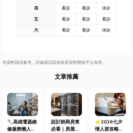
四
看診
看診
休診
五
看診
看診
看診
六
看診
看診
休診
本資料謹供參考，詳細資訊請依政府資料開放平台為準。
文章推薦
🔧高雄電器維
設計師與房東
⭐2026七夕
修服務懶人包
必看｜房屋濕
情人節攻略！