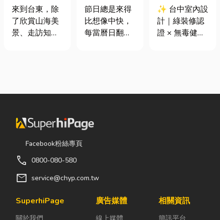
｜在地人聚餐
七夕送什麼不
證 × 無毒健康
來到台東，除
節日總是來得
✨ 台中室內設
首選，經典合
踩雷？限定甜
建材，打造安
了欣賞山海美
比想像中快，
計｜綠裝修認
菜一次滿足
點哪裡買？台
全、舒適又有
景、走訪知名
每當曆日翻到
證 × 無毒健康
中甜點推薦一
質感的居家空
景點之外，品
下半年，不少
建材，打造安
次看！
間
嚐在地台菜也
人便開始想
全、舒適又有
是旅程中不可
「七夕情人節
質感的居家空
錯過的一環。
是什麼時
間 你知道嗎？
相較於一般小
候？」、「七
其實一間專業
吃店，老字號
夕情人節禮物
的台中室內設
台菜餐廳更能
該買什
計裝修團隊，
展現台東的人
麼？」。相較
不只是提供空
情味與飲食文
於西洋情人
間規劃與裝潢
Facebook粉絲專頁
化。無論是家
節，七夕充滿
服務，更是在
call
0800-080-580
庭聚餐、朋友
了東方的浪漫
每一個家的誕
聚會、公司聚
色彩與儀式
生過程中，默
mail
service@chyp.com.tw
餐，或是旅遊
感。然而，隨
默為屋主打造
團體用餐，都
著生活節奏加
兼具美感、機
SuperhiPage
廣告媒體
相關資訊
能享受到豐盛
快，不少人常
能與健康的理
關於我們
線上媒體
簡訊平台