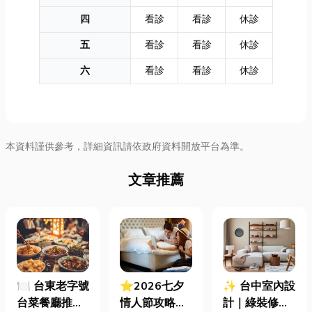
四
看診
看診
休診
五
看診
看診
休診
六
看診
看診
休診
本資料謹供參考，詳細資訊請依政府資料開放平台為準。
文章推薦
🍽️ 台東老字號
⭐2026七夕
✨ 台中室內設
台菜餐廳推薦
情人節攻略！
計｜綠裝修認