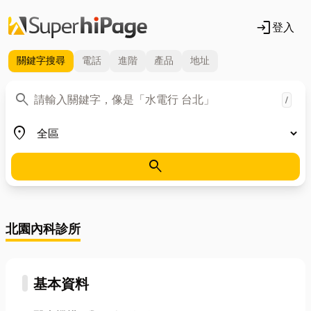
login
登入
關鍵字
搜尋
電話
進階
產品
地址
關鍵字
search
/
地區
place
search
北園內科診所
基本資料