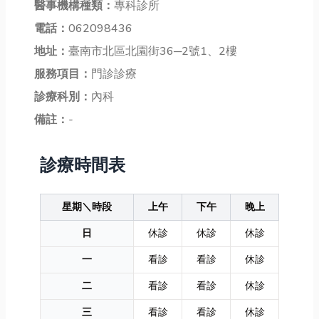
醫事機構種類：
專科診所
電話：
062098436
地址：
臺南市北區北園街36─2號1、2樓
服務項目：
門診診療
診療科別：
內科
備註：
-
診療時間表
星期＼時段
上午
下午
晚上
日
休診
休診
休診
一
看診
看診
休診
二
看診
看診
休診
三
看診
看診
休診