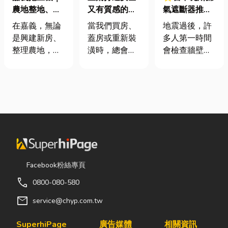
農地整地、基
又有質感的
氣遮斷器推薦
地開挖、土方
家，從專業門
廠商在這！地
在嘉義，無論
當我們買房、
地震過後，許
清運
窗開始
震氣爆怎麼
是興建新房、
蓋房或重新裝
多人第一時間
防？警報器與
整理農地，還
潢時，總會把
會檢查牆壁裂
遮斷器差異、
是改善排水設
預算花在家
痕或家電，卻
補助條件及挑
施，都少不了
具、家電和裝
往往忽略了藏
選全攻略
挖土機的協
潢設計上，卻
在牆角、廚房
助。一台專業
常常忽略了每
後方的瓦斯管
的嘉義挖土
天都在使用的
線。日前日本
機，不僅能快
「門窗」。 其
熊本永旺夢樂
速完成開挖、
實，一扇好的
城在地震後引
整地與回填工
門窗不只是遮
發嚴重氣爆，
作，更能大幅
風避雨而已，
正是因為震波
Facebook粉絲專頁
縮短施工時
更影響著居家
拉扯導致瓦斯
call
0800-080-580
間，提高工程
安全、採光、
管線受損、氣
效率。對許多
通風與生活品
體微量外洩所
mail
service@chyp.com.tw
在地居民而
質。尤其台灣
致。當瓦斯默
言，從農田整
氣候潮濕多
默充斥在空間
SuperhiPage
廣告媒體
相關資訊