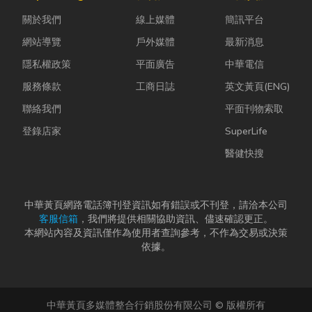
理、果園整
雨，選擇耐用
中，哪怕只是
關於我們
線上媒體
簡訊平台
平，到住宅基
又美觀的門窗
一絲靜電或按
礎開挖，挖土
產品，更是
下開關的火
網站導覽
戶外媒體
最新消息
機早已成為...
打...
花...
隱私權政策
平面廣告
中華電信
服務條款
工商日誌
英文黃頁(ENG)
聯絡我們
平面刊物索取
登錄店家
SuperLife
醫健快搜
中華黃頁網路電話簿刊登資訊如有錯誤或不刊登，請洽本公司
客服信箱
，我們將提供相關協助資訊、儘速確認更正。
本網站內容及資訊僅作為使用者查詢參考，不作為交易或決策
依據。
中華黃頁多媒體整合行銷股份有限公司 © 版權所有