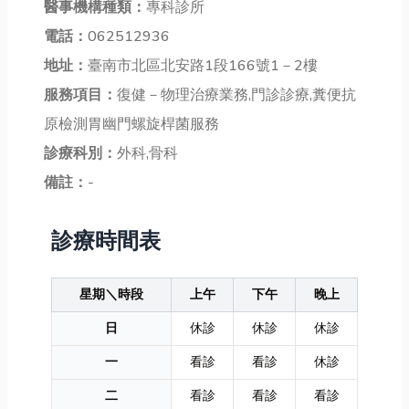
醫事機構種類：
專科診所
電話：
062512936
地址：
臺南市北區北安路1段166號1－2樓
服務項目：
復健－物理治療業務,門診診療,糞便抗
原檢測胃幽門螺旋桿菌服務
診療科別：
外科,骨科
備註：
-
診療時間表
星期＼時段
上午
下午
晚上
日
休診
休診
休診
一
看診
看診
休診
二
看診
看診
看診