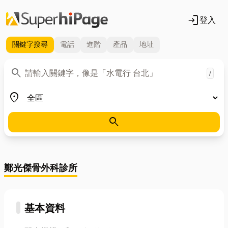
login
登入
關鍵字
搜尋
電話
進階
產品
地址
關鍵字
search
/
地區
place
search
鄭光傑骨外科診所
基本資料