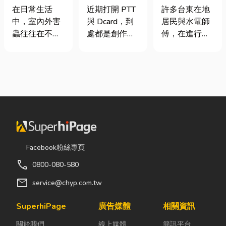
害蟲防治全攻
篇看懂課稅門
安全耐用的居
在日常生活
近期打開 PTT
許多台東在地
略
檻、追溯年限
家環境
中，室內外害
與 Dcard，到
居民與水電師
與合法節稅，
蟲往往在不知
處都是創作者
傅，在進行居
文末加碼會計/
不覺中影響著
收到國稅局輔
家修繕、新屋
記帳士推薦
居家環境與生
導函的焦慮討
裝潢或老屋翻
活品質。廚房
論。其實，大
修時，都會到
裡若有食物殘
家常說的「網
熟悉的水電材
渣或積水，容
紅稅」不是一
料行採購。除
易吸引蟑螂、
種新創的獨立
了商品種類較
螞蟻前來覓
稅目，而是政
齊全，也能依
食；陽台、庭
府針對網路數
照施工需求，
院若有積水，
位收入落實的
快速找到合適
Facebook粉絲專頁
則可能成為蚊
課稅機制。 網
的電線、開關
call
0800-080-580
蟲孳生的溫
紅稅是指個人
插座、燈具、
床。潮濕陰暗
或經營團隊透
馬達、衛浴設
mail
service@chyp.com.tw
的角落也可能
過網路平台
備及熱水器相
吸引白蟻、蛾
（如
關產品。 無論
SuperhiPage
廣告媒體
相關資訊
蚋或其他害蟲
YouTube、
是更換老舊開
關於我們
線上媒體
簡訊平台