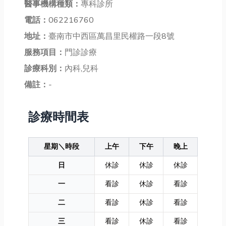
醫事機構種類：
專科診所
電話：
062216760
地址：
臺南市中西區萬昌里民權路一段8號
服務項目：
門診診療
診療科別：
內科,兒科
備註：
-
診療時間表
星期＼時段
上午
下午
晚上
日
休診
休診
休診
一
看診
休診
看診
二
看診
休診
看診
三
看診
休診
看診