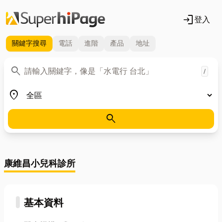
login
登入
關鍵字
搜尋
電話
進階
產品
地址
關鍵字
search
/
地區
place
search
康維昌小兒科診所
基本資料