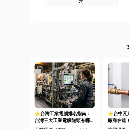
六
⭐台灣工業電腦排名指南：
⭐台中瓦
台灣三大工業電腦龍頭有哪
廠商在這
些？工廠採購與品牌選型全解
警報器與