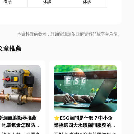
看診
休診
休診
本資料謹供參考，詳細資訊請依政府資料開放平台為準。
文章推薦
斯漏氣遮斷器推薦
⭐ESG顧問是什麼？中小企
！地震氣爆怎麼防？
業挑選四大永續顧問服務的實
遮斷器差異、補助條
用指南