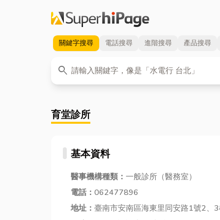
關鍵字
搜尋
電話
搜尋
進階
搜尋
產品
搜尋
關鍵字
search
育堂診所
基本資料
醫事機構種類：
一般診所（醫務室）
電話：
062477896
地址：
臺南市安南區海東里同安路1號2、3