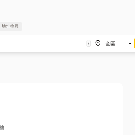
地址
搜尋
地區
place
/
樓