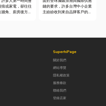
，許多人第一時間會
面對全球減碳浪潮與國際供應
全攻略
裂痕或家電，卻往往
鏈的要求，許多台灣中小企業
在牆角、廚房後方的
主紛紛收到來自品牌客戶的調
。日前日本熊本永旺
查表，要求提供「碳盤查數
地震後引發嚴重氣
據」或「永續報告書」。這讓
因為震波拉扯導致瓦
不少傳產老闆感到焦慮：「到
損、氣體微量外洩所
底 ESG 永續是什麼？我們公
斯默默充斥在空間
司規模不大，真的需要找
只是一絲靜電或按下
ESG 顧問嗎？」 其實，...
..
SuperhiPage
關於我們
網站導覽
隱私權政策
服務條款
聯絡我們
登錄店家