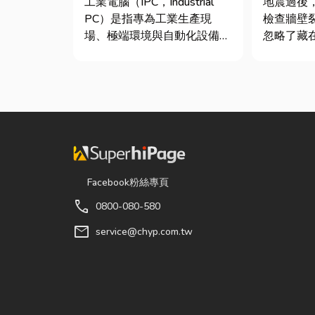
工業電腦（IPC，Industrial
地震過後
析
件及挑選
PC）是指專為工業生產現
檢查牆壁
場、極端環境與自動化設備所
忽略了藏
設計的硬體運算平台。 許多
瓦斯管線
製造業業主在導入自動化或升
夢樂城在
級智慧工廠時，常想著先用一
爆，正是
般的家用或商用桌機湊合。然
斯管線受
而，一般桌機無法應付高塵、
致。當瓦
高溫、連續震動...
中，哪怕
開關的火花.
Facebook粉絲專頁
call
0800-080-580
mail
service@chyp.com.tw