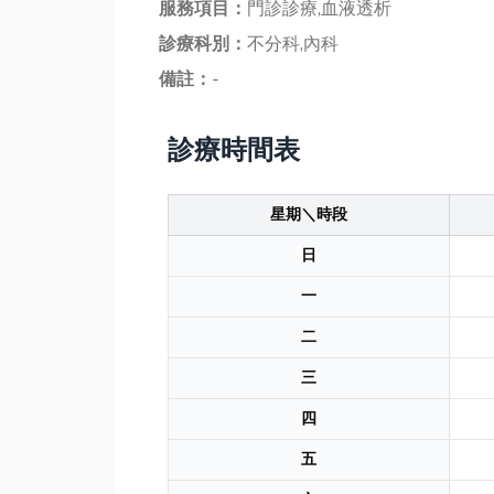
服務項目：
門診診療,血液透析
診療科別：
不分科,內科
備註：
-
診療時間表
星期＼時段
日
一
二
三
四
五