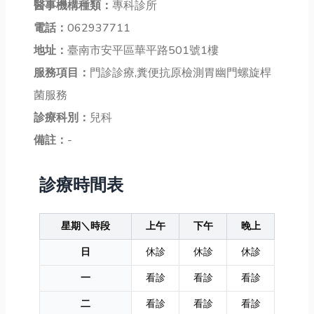
醫事機構種類：
專科診所
電話：
062937711
地址：
臺南市安平區華平路501號1樓
服務項目：
門診診療,糞便抗原檢測胃幽門螺旋桿
菌服務
診療科別：
兒科
備註：
-
診療時間表
星期＼時段
上午
下午
晚上
日
休診
休診
休診
一
看診
看診
看診
二
看診
看診
看診