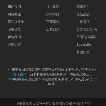
ESG 顧問
快，不少人常
心積水、潮濕
關於我們
線上媒體
簡訊平台
嗎？」 其
因工作繁忙而
或物品受損。
實，...
忘記節日，或
這時候，一塊
網站導覽
戶外媒體
最新消息
是苦惱於「七
品質良...
隱私權政策
平面廣告
中華電信
夕情...
服務條款
工商日誌
英文黃頁(ENG)
聯絡我們
平面刊物索取
登錄店家
SuperLife
醫健快搜
中華黃頁網路電話簿刊登資訊如有錯誤或不刊登，請洽本公司
客服信箱
，我們將提供相關協助資訊、儘速確認更正。
本網站內容及資訊僅作為使用者查詢參考，不作為交易或決策
依據。
中華黃頁多媒體整合行銷股份有限公司 © 版權所有