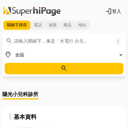
login
登入
關鍵字
搜尋
電話
進階
產品
地址
關鍵字
search
/
地區
place
search
陽光小兒科診所
基本資料