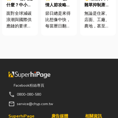
什麼？中小企
情人節攻略！
雜草抑制蓆怎
業挑選四大永
七夕送什麼不
麼選？一次了
面對全球減碳
節日總是來得
無論是住家、
續顧問服務的
踩雷？限定甜
解帆布的多元
浪潮與國際供
比想像中快，
店面、工廠、
實用指南
點哪裡買？台
用途，打造舒
應鏈的要求，
每當曆日翻到
農地，甚至是
中甜點推薦一
適又耐用的生
許多台灣中小
下半年，不少
戶外活動空
次看！
活與工作空間
企業主紛紛收
人便開始想
間，只要長時
到來自品牌客
「七夕情人節
間暴露在陽
戶的調查表，
是什麼時
光、風雨或灰
要求提供「碳
候？」、「七
塵之下，都會
盤查數據」或
夕情人節禮物
面臨不少困
「永續報告
該買什
擾。夏天太陽
書」。這讓不
麼？」。相較
直曬，不僅讓
少傳產老闆感
於西洋情人
室內外溫度快
Facebook粉絲專頁
到焦慮：「到
節，七夕充滿
速升高，也容
call
0800-080-580
底 ESG 永續是
了東方的浪漫
易讓設備、車
什麼？我們公
色彩與儀式
輛、農作物受
mail
service@chyp.com.tw
司規模不大，
感。然而，隨
到影響；到了
真的需要找
著生活節奏加
雨季，又得擔
SuperhiPage
廣告媒體
相關資訊