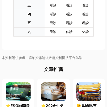
三
看診
看診
看診
四
看診
看診
看診
五
看診
看診
看診
六
看診
休診
休診
本資料謹供參考，詳細資訊請依政府資料開放平台為準。
文章推薦
⭐ESG顧問是
⭐2026七夕
🌞遮陽帆布、