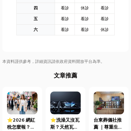
四
看診
休診
看診
五
看診
看診
看診
六
看診
看診
休診
本資料謹供參考，詳細資訊請依政府資料開放平台為準。
文章推薦
⭐2026 網紅
⭐洗澡又沒瓦
台東葬儀社推
稅怎麼報？一
斯？天然瓦斯
薦 ｜尊重生