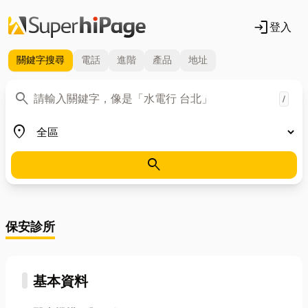
login
登入
關鍵字
搜尋
電話
進階
產品
地址
關鍵字
search
/
地區
place
search
保安診所
基本資料