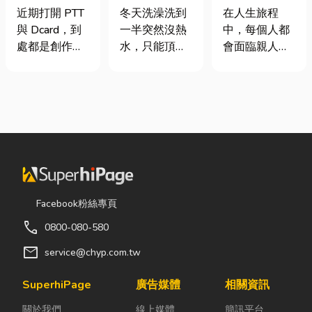
篇看懂課稅門
是什麼、費用
命、貼心陪伴
近期打開 PTT
冬天洗澡洗到
在人生旅程
檻、追溯年限
怎麼算？家庭
每一段告別
與 Dcard，到
一半突然沒熱
中，每個人都
與合法節稅，
能源選擇與配
處都是創作者
水，只能頂著
會面臨親人離
文末加碼會計/
管工程全解析
收到國稅局輔
泡沫跑出去叫
世的時刻。當
記帳士推薦
導函的焦慮討
瓦斯？這是許
悲傷來臨時，
論。其實，大
多使用傳統桶
選擇一家值得
家常說的「網
裝瓦斯家庭的
信賴的台東葬
紅稅」不是一
共同噩夢。隨
儀社，不只是
種新創的獨立
著居家生活品
安排告別儀
稅目，而是政
質提升，越來
式，更是讓家
府針對網路數
越多屋主在老
屬在艱難時刻
位收入落實的
屋翻修或新屋
獲得專業協助
Facebook粉絲專頁
課稅機制。 網
裝潢時，選擇
與溫暖陪伴。
call
0800-080-580
紅稅是指個人
規劃天然氣配
從遺體接運、
或經營團隊透
管工程。到底
禮儀規劃、告
mail
service@chyp.com.tw
過網路平台
天然氣是什
別式安排，到
（如
麼？它跟傳統
後續的行政協
SuperhiPage
廣告媒體
相關資訊
YouTube、
瓦斯行送的桶
助，每一個環
關於我們
線上媒體
簡訊平台