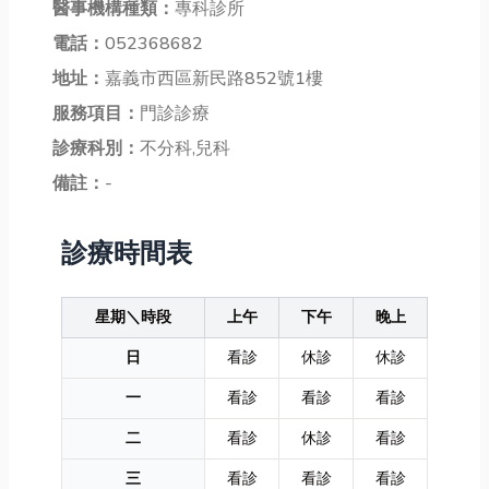
醫事機構種類：
專科診所
電話：
052368682
地址：
嘉義市西區新民路852號1樓
服務項目：
門診診療
診療科別：
不分科,兒科
備註：
-
診療時間表
星期＼時段
上午
下午
晚上
日
看診
休診
休診
一
看診
看診
看診
二
看診
休診
看診
三
看診
看診
看診