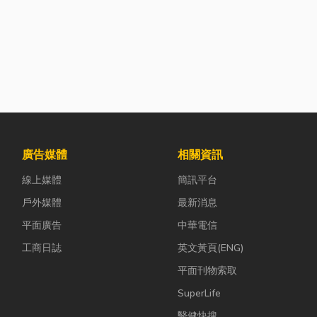
廣告媒體
相關資訊
線上媒體
簡訊平台
戶外媒體
最新消息
平面廣告
中華電信
工商日誌
英文黃頁(ENG)
平面刊物索取
SuperLife
醫健快搜