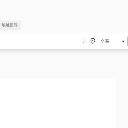
地址
搜尋
地區
place
/