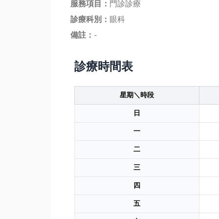
服務項目：
門診診療
診療科別：
眼科
備註：
-
診療時間表
星期＼時段
日
一
二
三
四
五