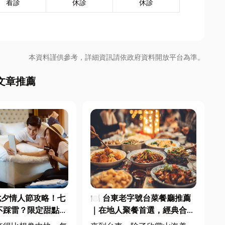
看診
休診
休診
本資料謹供參考，詳細資訊請依政府資料開放平台為準。
文章推薦
七夕情人節攻略！七
🍽️ 台東老字號台菜餐廳推薦
不踩雷？限定甜點哪
｜在地人聚餐首選，經典合菜
中甜點推薦一次看！
一次滿足