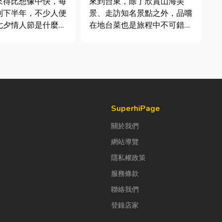
來得比想像中快，每
來到台東，除了欣賞山海美
到下半年，不少人便
景、走訪知名景點之外，品嚐
七夕情人節是什麼時
在地台菜也是旅程中不可錯過
「七夕情人節禮物該
的一環。 相較於一般小吃
」。相較於西洋情人
店，老字號台菜餐廳更能展現
充滿了東方的浪漫色
台東的人情味與飲食文化。無
感。然而，隨著生活
論是家庭聚餐、朋友聚會、公
，不少人常因工作繁
司聚餐，或是旅遊團體用餐，
節日，或是苦惱於
都能享受到豐盛又充滿在地特
色的...
SuperhiPage
關於我們
網站導覽
隱私權政策
服務條款
聯絡我們
登錄店家