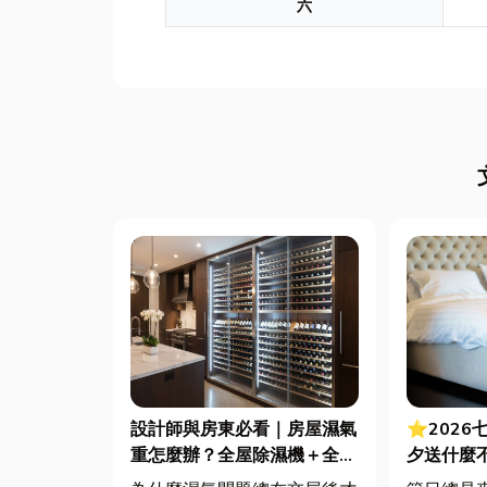
六
設計師與房東必看｜房屋濕氣
⭐2026
重怎麼辦？全屋除濕機＋全熱
夕送什麼
交換器整合安裝|提升居住品
裡買？台