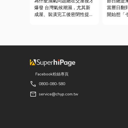
為什麼濕氣問題總在交屋後才
節日總是
質與續租率
爆發 台灣氣候潮濕，尤其新
當曆日翻
成屋、裝潢完工後密閉性提
開始想「
高，若沒有同步規劃空氣與濕
候？」、
度管理，濕氣會躲進看不到的
買什麼？
地方持續發酵。常見的三種場
節，七夕
景： 更衣間、衣帽間： 精品
彩與儀式
包、皮件、酒類收藏最怕潮
節奏加快
濕，濕度控制不好，發霉、
忙而忘記
變...
「七夕情...
Facebook粉絲專頁
call
0800-080-580
mail
service@chyp.com.tw