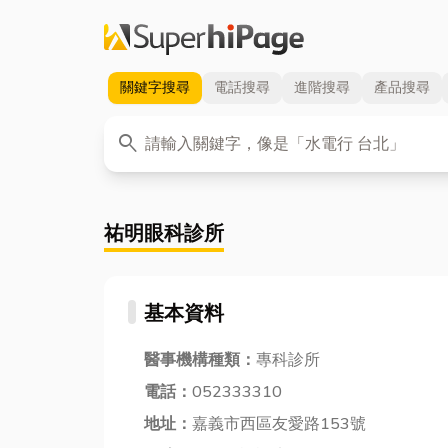
關鍵字
搜尋
電話
搜尋
進階
搜尋
產品
搜尋
關鍵字
search
祐明眼科診所
基本資料
醫事機構種類：
專科診所
電話：
052333310
地址：
嘉義市西區友愛路153號