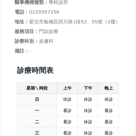
醫事機構種類：
專科診所
電話：
0229597256
地址：
新北市板橋區四川路1段53、55號（1樓）
服務項目：
門診診療
診療科別：
皮膚科
備註：
-
診療時間表
星期＼時段
上午
下午
晚上
日
休診
休診
休診
一
看診
休診
看診
二
看診
休診
看診
三
看診
休診
看診