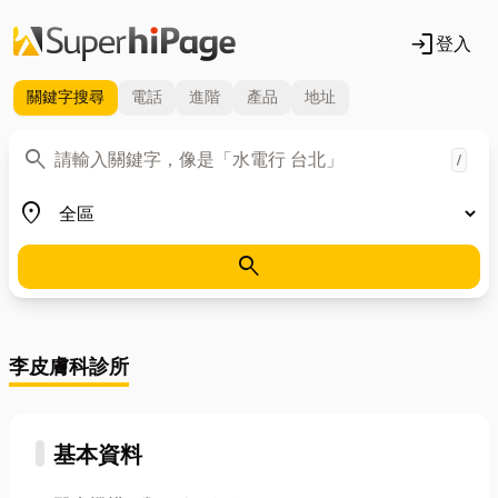
login
登入
關鍵字
搜尋
電話
進階
產品
地址
關鍵字
search
/
地區
place
search
李皮膚科診所
基本資料