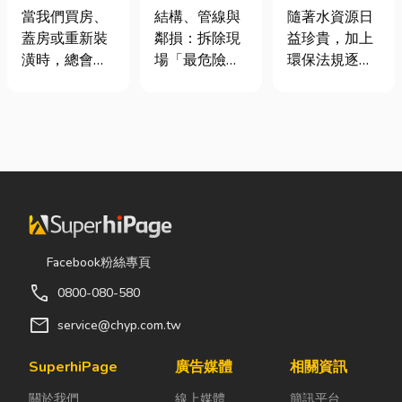
家，從專業門
裝潢拆除、水
工程與回收水
當我們買房、
結構、管線與
隨著水資源日
窗開始
泥切割施工前
工程完整解析
蓋房或重新裝
鄰損：拆除現
益珍貴，加上
必看的避坑指
｜打造高效率
潢時，總會把
場「最危險的
環保法規逐漸
南，專家曝這
水資源管理方
預算花在家
3 件事」 拆除
完善，越來越
3 件事最危
案
具、家電和裝
現場常常乒乒
多工廠、商業
險！
潢設計上，卻
乓乓、灰塵滿
場所及公共設
常常忽略了每
天飛，在這種
施開始重視水
天都在使用的
混亂的環境
資源管理。透
「門窗」。 其
下，專家提醒
過完善的水處
實，一扇好的
有三件事情如
理設備規劃，
門窗不只是遮
果沒做好，最
不僅能改善水
風避雨而已，
容易發生嚴重
質、提升用水
Facebook粉絲專頁
更影響著居家
的意外： 分不
效率，更能搭
call
0800-080-580
安全、採光、
清「主力
配廢水處理工
通風與生活品
牆」，盲目亂
程與回收水工
mail
service@chyp.com.tw
質。尤其台灣
打導致房子塌
程，降低用水
氣候潮濕多
陷： 這是老屋
成本，實現節
SuperhiPage
廣告媒體
相關資訊
雨，選擇耐用
拆除最常發生
能減碳與永續
關於我們
線上媒體
簡訊平台