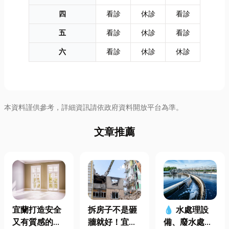
四
看診
休診
看診
五
看診
休診
看診
六
看診
休診
休診
本資料謹供參考，詳細資訊請依政府資料開放平台為準。
文章推薦
宜蘭打造安全
拆房子不是砸
💧 水處理設
又有質感的
牆就好！宜蘭
備、廢水處理