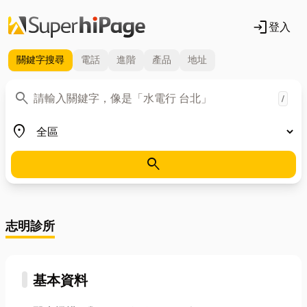
login
登入
關鍵字
搜尋
電話
進階
產品
地址
關鍵字
search
/
地區
place
search
志明診所
基本資料