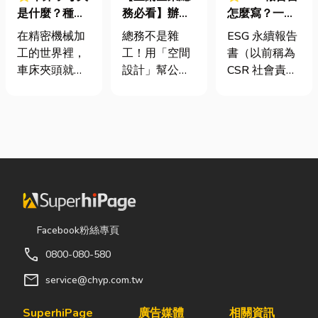
是什麼？種
務必看】辦公
怎麼寫？一定
類、規格挑選
室如何打造高
要上市櫃才寫
在精密機械加
總務不是雜
ESG 永續報告
與台灣採購推
效能職場？從
嗎？3步驟擺
工的世界裡，
工！用「空間
書（以前稱為
薦完整指南
辦公桌椅、系
脫綠色轉型焦
車床夾頭就像
設計」幫公司
CSR 社會責任
統屏風到空間
慮
是機台的「萬
省錢又賺生產
報告書）是指
設計關鍵！
能雙手」，負
力的關鍵思維
企業公開揭露
責緊緊抓牢每
很多公司編列
其在環境保護
一個旋轉切削
預算或規劃辦
（E）、社會
的工件。然
公室時，常覺
責任（S）與
而，當工廠接
得總務只要在
公司治理
到少量多樣、
缺東西時「壞
（G）三個維
異形材或精密
什麼補什麼」
度營運成果的
棒材的訂單
就好，但這種
正式文件。它
Facebook粉絲專頁
時，傳統夾頭
傳統做法往往
就像是企業的
call
0800-080-580
往往需要耗費
花了大錢，卻
「健康體檢
大量時間拆裝
換來員工抱怨
表」與「永續
mail
service@chyp.com.tw
與重新校正。
連連。其實，
成績單」。許
這時，車床子
辦公室空間設
多中小企業主
SuperhiPage
廣告媒體
相關資訊