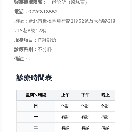
醫事機構種類：
一般診所（醫務室）
電話：
0226818882
地址：
新北市板橋區篤行路2段52號及大觀路3段
219巷8號12樓
服務項目：
門診診療
診療科別：
不分科
備註：
-
診療時間表
星期＼時段
上午
下午
晚上
日
休診
休診
休診
一
看診
看診
看診
二
看診
看診
看診