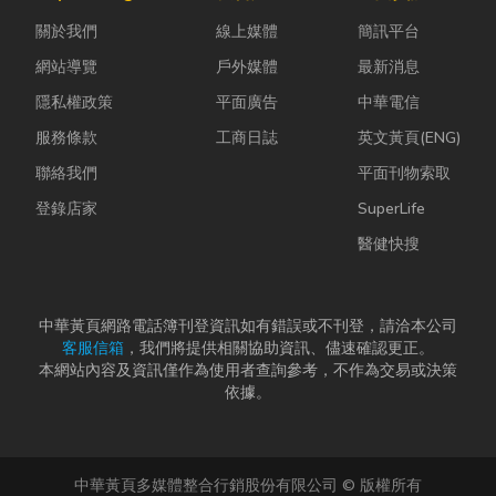
母夾就是讓這
計是一門幫公
常問：「我們
關於我們
線上媒體
簡訊平台
雙手能快速更
司賺錢的戰
又不是上市櫃
換「專屬工
略！真正厲
公司，為...
網站導覽
戶外媒體
最新消息
具」的...
害...
隱私權政策
平面廣告
中華電信
服務條款
工商日誌
英文黃頁(ENG)
聯絡我們
平面刊物索取
登錄店家
SuperLife
醫健快搜
中華黃頁網路電話簿刊登資訊如有錯誤或不刊登，請洽本公司
客服信箱
，我們將提供相關協助資訊、儘速確認更正。
本網站內容及資訊僅作為使用者查詢參考，不作為交易或決策
依據。
中華黃頁多媒體整合行銷股份有限公司 © 版權所有