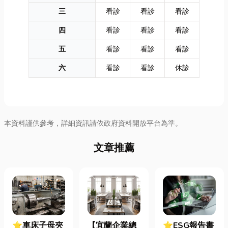
三
看診
看診
看診
四
看診
看診
看診
五
看診
看診
看診
六
看診
看診
休診
本資料謹供參考，詳細資訊請依政府資料開放平台為準。
文章推薦
⭐車床子母夾
【宜蘭企業總
⭐ESG報告書