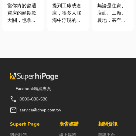
頭！教你新家
裝自動化其實
麼選？一次了
當你終於熬過
提到工廠或倉
無論是住家、
該如何聰明裝
沒有你想像中
解帆布的多元
買房的頭期款
庫，很多人腦
店面、工廠、
潢！
那麼遙遠！
用途，打造舒
大關，也拿到
海中浮現的畫
農地，甚至是
適又耐用的生
了鑰匙，終於
面可能是員工
戶外活動空
活與工作空間
站在空蕩蕩的
忙著搬貨、封
間，只要長時
客廳裡時，腦
箱、綁帶，一
間暴露在陽
海中是不是已
箱接著一箱趕
光、風雨或灰
經浮現各種美
著出貨。但你
塵之下，都會
好畫面；在這
知道嗎？現在
面臨不少困
裡在放一座雙
許多企業早已
擾。夏天太陽
人沙發、落地
不再靠大量人
直曬，不僅讓
窗前要放一株
力完成包裝工
室內外溫度快
Facebook粉絲專頁
綠植以及要在
作，而是透過
速升高，也容
call
0800-080-580
用餐區放一個
各種包裝機械
易讓設備、車
充滿儀式感的
來提升效率。
輛、農作物受
mail
service@chyp.com.tw
吧台。 但得先
尤其近年來網
到影響；到了
等一下！在踩
路購物越來越
雨季，又得擔
SuperhiPage
廣告媒體
相關資訊
進裝潢這個水
普及，無論是
心積水、潮濕
關於我們
線上媒體
簡訊平台