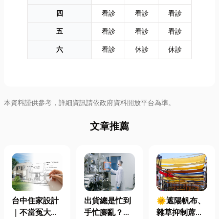
四
看診
看診
看診
五
看診
看診
看診
六
看診
休診
休診
本資料謹供參考，詳細資訊請依政府資料開放平台為準。
文章推薦
台中住家設計
出貨總是忙到
🌞遮陽帆布、
｜不當冤大
手忙腳亂？包
雜草抑制蓆怎