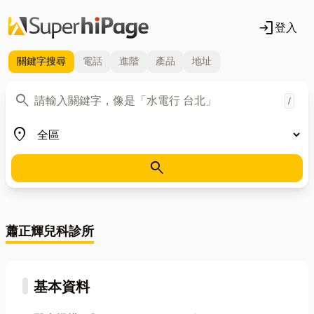
login
登入
關鍵字
搜尋
電話
進階
產品
地址
關鍵字
search
/
地區
place
search
蕭正輝兒科診所
基本資料