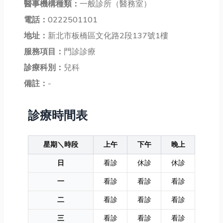
醫事機構種類：
一般診所（醫務室）
電話：
0222501101
地址：
新北市板橋區文化路2段137號1樓
服務項目：
門診診療
診療科別：
兒科
備註：
-
診療時間表
星期＼時段
上午
下午
晚上
日
看診
休診
休診
一
看診
看診
看診
二
看診
看診
看診
三
看診
看診
看診