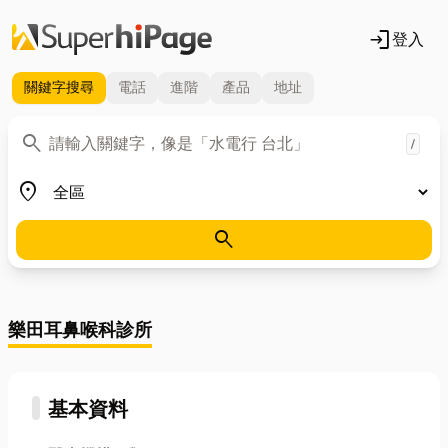
login
登入
關鍵字
搜尋
電話
進階
產品
地址
關鍵字
search
/
地區
place
search
樂田耳鼻喉科診所
基本資料