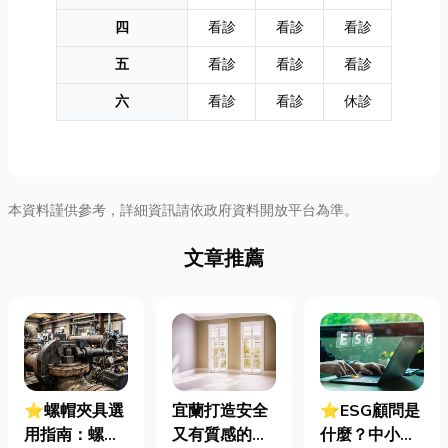
四
看診
看診
看診
五
看診
看診
看診
六
看診
看診
休診
本資料謹供參考，詳細資訊請依政府資料開放平台為準。
文章推薦
⭐螺帽夾具選
宜蘭打造安全
⭐ESG顧問是
用指南：螺母
又有質感的
什麼？中小企