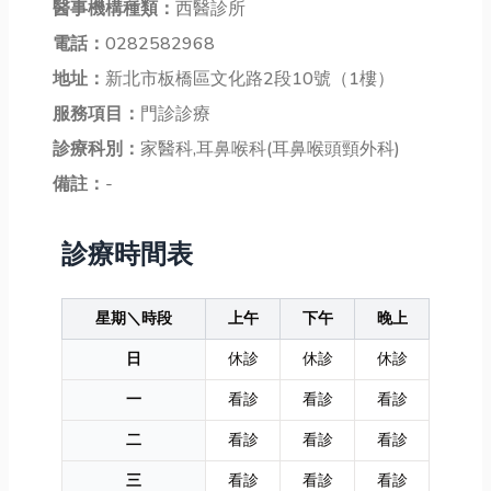
醫事機構種類：
西醫診所
電話：
0282582968
地址：
新北市板橋區文化路2段10號（1樓）
服務項目：
門診診療
診療科別：
家醫科,耳鼻喉科(耳鼻喉頭頸外科)
備註：
-
診療時間表
星期＼時段
上午
下午
晚上
日
休診
休診
休診
一
看診
看診
看診
二
看診
看診
看診
三
看診
看診
看診