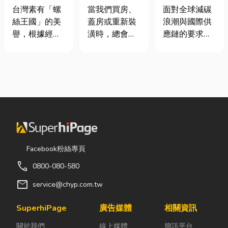
挾具頻繁耗
家，從專業門
業挑選四大永
台灣素有「螺
當我們買房、
面對全球減碳
損？3大關鍵
窗開始
續顧問服務的
絲王國」的美
蓋房或重新裝
浪潮與國際供
提升扣件成型
實用指南
譽，根據經濟
潢時，總會把
應鏈的要求，
良率與壽命
部統計處與海
預算花在家
許多台灣中小
關進出口最新
具、家電和裝
企業主紛紛收
數據顯示，台
潢設計上，卻
到來自品牌客
灣扣件年出口
常常忽略了每
戶的調查表，
額高達 42.1
天都在使用的
要求提供「碳
億美元，其中
「門窗」。 其
盤查數據」或
螺帽（HS
實，一扇好的
「永續報告
731816）產
門窗不只是遮
書」。這讓不
品即占總出口
風避雨而已，
少傳產老闆感
Facebook粉絲專頁
比重逾 20%。
更影響著居家
到焦慮：「到
call
0800-080-580
在面對全球客
安全、採光、
底 ESG 永續是
戶對扣件精度
通風與生活品
什麼？我們公
mail
service@chyp.com.tw
與耐用度要求
質。尤其台灣
司規模不大，
日益嚴苛的趨
氣候潮濕多
真的需要找
SuperhiPage
廣告媒體
相關資訊
勢下，扣件成
雨，選擇耐用
ESG 顧問
關於我們
線上媒體
簡訊平台