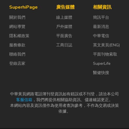
關係到安全、
實，門片故障
麼？它跟傳統
SuperhiPage
廣告媒體
相關資訊
效率與作業品
並不代表一定
瓦斯行送的桶
關於我們
線上媒體
簡訊平台
質。一條好的
要花大錢將整
裝瓦斯有什麼
繩索，必須具
扇...
差別？天然瓦
網站導覽
戶外媒體
最新消息
備高強...
斯...
隱私權政策
平面廣告
中華電信
服務條款
工商日誌
英文黃頁(ENG)
聯絡我們
平面刊物索取
登錄店家
SuperLife
醫健快搜
中華黃頁網路電話簿刊登資訊如有錯誤或不刊登，請洽本公司
客服信箱
，我們將提供相關協助資訊、儘速確認更正。
本網站內容及資訊僅作為使用者查詢參考，不作為交易或決策
依據。