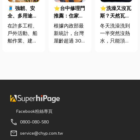
🧵 強韌、安
⭐台中修理門
⭐洗澡又沒瓦
全、多用途！
推薦：住家鐵
斯？天然瓦斯
從繩索到安全
門卡住、大門
是什麼、費用
在許多工程、
根據內政部最
冬天洗澡洗到
網的全方位防
下垂怎麼辦？
怎麼算？家庭
戶外活動、船
新統計，台灣
一半突然沒熱
護應用指南
維修費用與不
能源選擇與配
舶作業、建築
屋齡超過 30
水，只能頂著
銹鋼工程一次
管工程全解析
施工，甚至居
年的老屋比例
泡沫跑出去叫
看
家安全防護
已經過半。隨
瓦斯？這是許
中，「繩索、
著房屋屋齡增
多使用傳統桶
繩梯、安全
加，金屬門窗
裝瓦斯家庭的
網」其實都是
疲勞與結構鏽
共同噩夢。隨
非常重要卻常
蝕問題也日漸
著居家生活品
被忽略的設
明顯。許多屋
質提升，越來
備。很多人以
主每天回家開
越多屋主在老
為繩子只是拿
門，都覺得門
屋翻修或新屋
Facebook粉絲專頁
來綁東西，但
片重得像在拉
裝潢時，選擇
call
0800-080-580
其實在專業領
拔河，甚至伴
規劃天然氣配
域中，繩索不
隨刺耳的金屬
管工程。到底
mail
service@chyp.com.tw
只是工具，更
摩擦聲。 其
天然氣是什