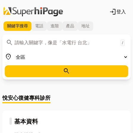
login
登入
關鍵字
搜尋
電話
進階
產品
地址
關鍵字
search
/
地區
place
search
悅安心復健專科診所
基本資料