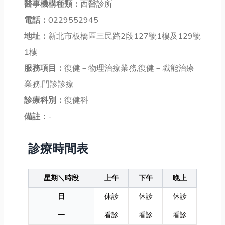
醫事機構種類：
西醫診所
電話：
0229552945
地址：
新北市板橋區三民路2段127號1樓及129號
1樓
服務項目：
復健－物理治療業務,復健－職能治療
業務,門診診療
診療科別：
復健科
備註：
-
診療時間表
星期＼時段
上午
下午
晚上
日
休診
休診
休診
一
看診
看診
看診