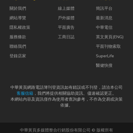
常問：「我們
ESG 顧問
雨，選擇耐用
關於我們
線上媒體
簡訊平台
又不是上市櫃
嗎？」 其
又美觀的門窗
公司，為...
實，...
產品，更是
網站導覽
戶外媒體
最新消息
打...
隱私權政策
平面廣告
中華電信
服務條款
工商日誌
英文黃頁(ENG)
聯絡我們
平面刊物索取
登錄店家
SuperLife
醫健快搜
中華黃頁網路電話簿刊登資訊如有錯誤或不刊登，請洽本公司
客服信箱
，我們將提供相關協助資訊、儘速確認更正。
本網站內容及資訊僅作為使用者查詢參考，不作為交易或決策
依據。
中華黃頁多媒體整合行銷股份有限公司 © 版權所有