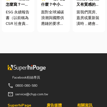
怎麼寫？一定
什麼？中小企
又有質感的
要上市櫃才寫
業挑選四大永
家，從專業門
ESG 永續報告
面對全球減碳
當我們買房、
嗎？3步驟擺
續顧問服務的
窗開始
書（以前稱為
浪潮與國際供
蓋房或重新裝
脫綠色轉型焦
實用指南
CSR 社會責任
應鏈的要求，
潢時，總會把
慮
報告書）是指
許多台灣中小
預算花在家
企業公開揭露
企業主紛紛收
具、家電和裝
其在環境保護
到來自品牌客
潢設計上，卻
（E）、社會
戶的調查表，
常常忽略了每
責任（S）與
要求提供「碳
天都在使用的
公司治理
盤查數據」或
「門窗」。 其
（G）三個維
「永續報告
實，一扇好的
度營運成果的
書」。這讓不
門窗不只是遮
正式文件。它
少傳產老闆感
風避雨而已，
Facebook粉絲專頁
就像是企業的
到焦慮：「到
更影響著居家
call
0800-080-580
「健康體檢
底 ESG 永續是
安全、採光、
表」與「永續
什麼？我們公
通風與生活品
mail
service@chyp.com.tw
成績單」。許
司規模不大，
質。尤其台灣
多中小企業主
真的需要找
氣候潮濕多
SuperhiPage
廣告媒體
相關資訊