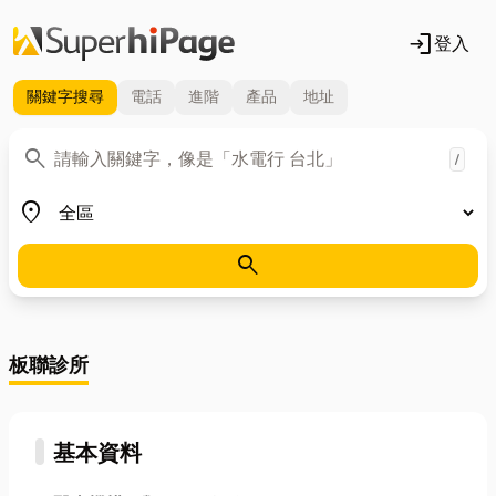
login
登入
關鍵字
搜尋
電話
進階
產品
地址
關鍵字
search
/
地區
place
search
板聯診所
基本資料