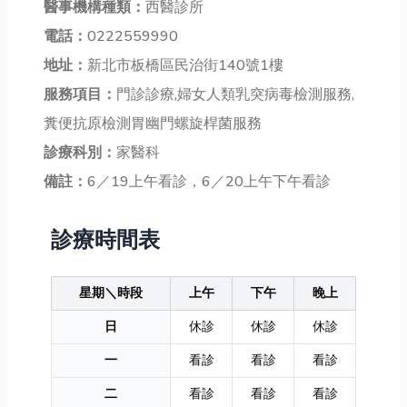
醫事機構種類：
西醫診所
電話：
0222559990
地址：
新北市板橋區民治街140號1樓
服務項目：
門診診療,婦女人類乳突病毒檢測服務,
糞便抗原檢測胃幽門螺旋桿菌服務
診療科別：
家醫科
備註：
6／19上午看診，6／20上午下午看診
診療時間表
星期＼時段
上午
下午
晚上
日
休診
休診
休診
一
看診
看診
看診
二
看診
看診
看診