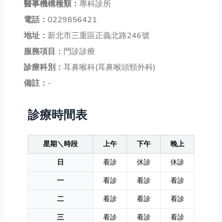
醫事機構種類：
專科診所
電話：
0229856421
地址：
新北市三重區正義北路246號
服務項目：
門診診療
診療科別：
耳鼻喉科(耳鼻喉頭頸外科)
備註：
-
診療時間表
星期＼時段
上午
下午
晚上
日
看診
休診
休診
一
看診
看診
看診
二
看診
看診
看診
三
看診
看診
看診