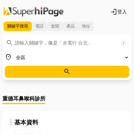
login
登入
關鍵字
搜尋
電話
進階
產品
地址
關鍵字
search
/
地區
place
search
重德耳鼻喉科診所
基本資料