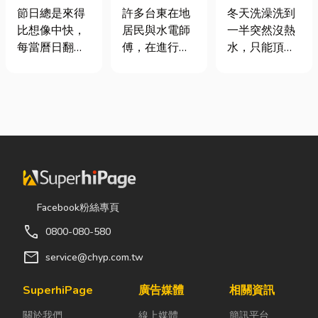
七夕送什麼不
安全耐用的居
是什麼、費用
節日總是來得
許多台東在地
冬天洗澡洗到
踩雷？限定甜
家環境
怎麼算？家庭
比想像中快，
居民與水電師
一半突然沒熱
點哪裡買？台
能源選擇與配
每當曆日翻到
傅，在進行居
水，只能頂著
中甜點推薦一
管工程全解析
下半年，不少
家修繕、新屋
泡沫跑出去叫
次看！
人便開始想
裝潢或老屋翻
瓦斯？這是許
「七夕情人節
修時，都會到
多使用傳統桶
是什麼時
熟悉的水電材
裝瓦斯家庭的
候？」、「七
料行採購。除
共同噩夢。隨
夕情人節禮物
了商品種類較
著居家生活品
該買什
齊全，也能依
質提升，越來
麼？」。相較
照施工需求，
越多屋主在老
於西洋情人
快速找到合適
屋翻修或新屋
Facebook粉絲專頁
節，七夕充滿
的電線、開關
裝潢時，選擇
call
0800-080-580
了東方的浪漫
插座、燈具、
規劃天然氣配
色彩與儀式
馬達、衛浴設
管工程。到底
mail
service@chyp.com.tw
感。然而，隨
備及熱水器相
天然氣是什
著生活節奏加
關產品。 無論
麼？它跟傳統
SuperhiPage
廣告媒體
相關資訊
快，不少人常
是更換老舊開
瓦斯行送的桶
關於我們
線上媒體
簡訊平台