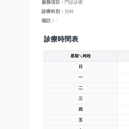
服務項目：
門診診療
診療科別：
兒科
備註：
-
診療時間表
星期＼時段
日
一
二
三
四
五