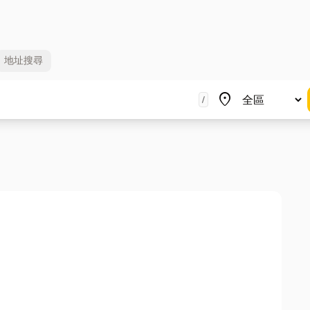
地址
搜尋
地區
place
/