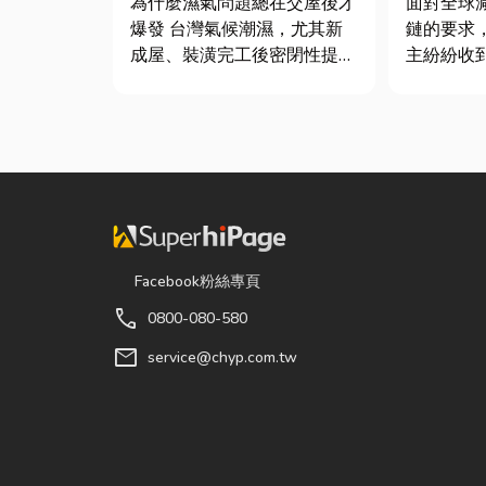
為什麼濕氣問題總在交屋後才
面對全球
質與續租率
爆發 台灣氣候潮濕，尤其新
鏈的要求
成屋、裝潢完工後密閉性提
主紛紛收
高，若沒有同步規劃空氣與濕
查表，要
度管理，濕氣會躲進看不到的
據」或「
地方持續發酵。常見的三種場
不少傳產
景： 更衣間、衣帽間： 精品
底 ESG
包、皮件、酒類收藏最怕潮
司規模不
濕，濕度控制不好，發霉、
變...
Facebook粉絲專頁
call
0800-080-580
mail
service@chyp.com.tw