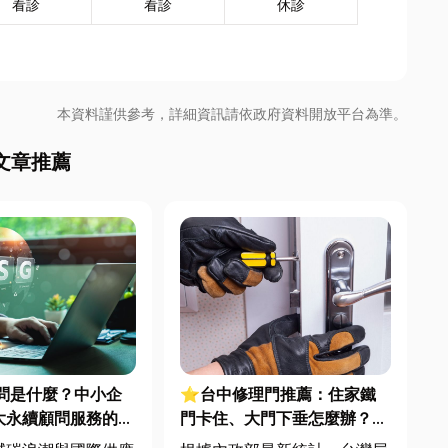
看診
看診
休診
本資料謹供參考，詳細資訊請依政府資料開放平台為準。
文章推薦
顧問是什麼？中小企
⭐台中修理門推薦：住家鐵
大永續顧問服務的實
門卡住、大門下垂怎麼辦？維
修費用與不銹鋼工程一次看