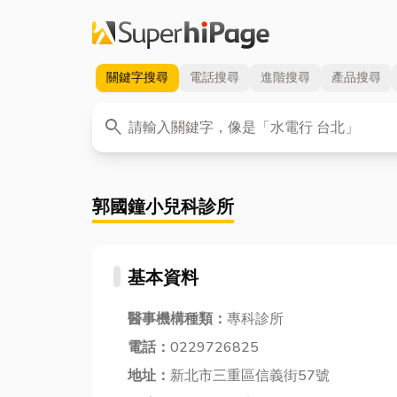
關鍵字
搜尋
電話
搜尋
進階
搜尋
產品
搜尋
關鍵字
search
郭國鐘小兒科診所
基本資料
醫事機構種類：
專科診所
電話：
0229726825
地址：
新北市三重區信義街57號