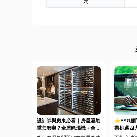
六
設計師與房東必看｜房屋濕氣
⭐ESG
重怎麼辦？全屋除濕機＋全熱
業挑選四
交換器整合安裝|提升居住品
用指南