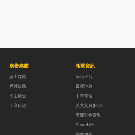
廣告媒體
相關資訊
線上媒體
簡訊平台
戶外媒體
最新消息
平面廣告
中華電信
工商日誌
英文黃頁(ENG)
平面刊物索取
SuperLife
醫健快搜