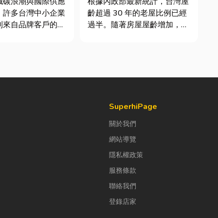
減碳浪潮與國際供應
根據內政部最新統計，台灣屋
，許多台灣中小企業
齡超過 30 年的老屋比例已經
到來自品牌客戶的調
過半。隨著房屋屋齡增加，金
求提供「碳盤查數
屬門窗疲勞與結構鏽蝕問題也
永續報告書」。這讓
日漸明顯。許多屋主每天回家
老闆感到焦慮：「到
開門，都覺得門片重得像在拉
 永續是什麼？我們公
拔河，甚至伴隨刺耳的金屬摩
大，真的需要找
擦聲。 其實，門片故障並不
ESG 顧問嗎？」 其實，...
代表一定要花大錢將整扇...
SuperhiPage
關於我們
網站導覽
隱私權政策
服務條款
聯絡我們
登錄店家