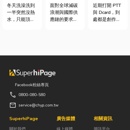
是什麼、費用
業挑選四大永
篇看懂課稅門
冬天洗澡洗到
面對全球減碳
近期打開 PTT
怎麼算？家庭
續顧問服務的
檻、追溯年限
一半突然沒熱
浪潮與國際供
與 Dcard，到
能源選擇與配
實用指南
與合法節稅，
水，只能頂著
應鏈的要求，
處都是創作者
管工程全解析
文末加碼會計/
泡沫跑出去叫
許多台灣中小
收到國稅局輔
記帳士推薦
瓦斯？這是許
企業主紛紛收
導函的焦慮討
多使用傳統桶
到來自品牌客
論。其實，大
裝瓦斯家庭的
戶的調查表，
家常說的「網
共同噩夢。隨
要求提供「碳
紅稅」不是一
著居家生活品
盤查數據」或
種新創的獨立
質提升，越來
「永續報告
稅目，而是政
越多屋主在老
書」。這讓不
府針對網路數
屋翻修或新屋
少傳產老闆感
位收入落實的
Facebook粉絲專頁
裝潢時，選擇
到焦慮：「到
課稅機制。 網
call
0800-080-580
規劃天然氣配
底 ESG 永續是
紅稅是指個人
管工程。到底
什麼？我們公
或經營團隊透
mail
service@chyp.com.tw
天然氣是什
司規模不大，
過網路平台
麼？它跟傳統
真的需要找
（如
SuperhiPage
廣告媒體
相關資訊
瓦斯行送的桶
ESG 顧問
YouTube、
關於我們
線上媒體
簡訊平台