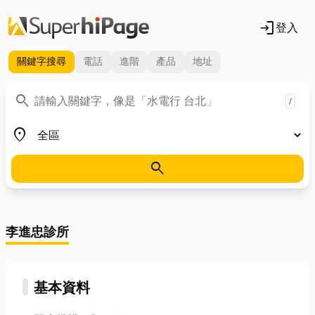
login
登入
關鍵字
搜尋
電話
進階
產品
地址
關鍵字
search
/
地區
place
search
李進忠診所
基本資料