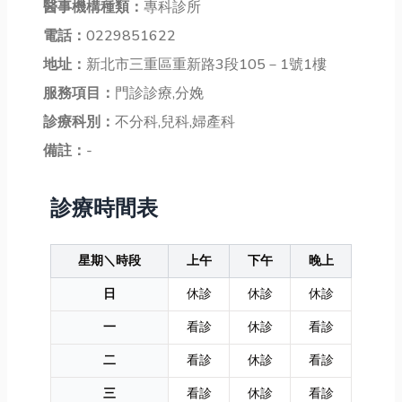
醫事機構種類：
專科診所
電話：
0229851622
地址：
新北市三重區重新路3段105－1號1樓
服務項目：
門診診療,分娩
診療科別：
不分科,兒科,婦產科
備註：
-
診療時間表
星期＼時段
上午
下午
晚上
日
休診
休診
休診
一
看診
休診
看診
二
看診
休診
看診
三
看診
休診
看診