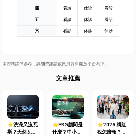
四
看診
休診
看診
五
看診
休診
看診
六
看診
休診
休診
本資料謹供參考，詳細資訊請依政府資料開放平台為準。
文章推薦
⭐洗澡又沒瓦
⭐ESG顧問是
⭐2026 網紅
斯？天然瓦斯
什麼？中小企
稅怎麼報？一