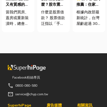
又有質感的
麼？股市震盪|
推薦：住家鐵
家，從專業門
股票借款、股
門卡住、大門
當我們買房、
什麼是股票借
根據內政部最
窗開始
票質借、當鋪
下垂怎麼辦？
蓋房或重新裝
款？ 股票借款
新統計，台灣
借款完整比較
維修費用與不
潢時，總會把
泛指以「手中
屋齡超過 30
銹鋼工程一次
預算花在家
持有的股票」
年的老屋比例
看
具、家電和裝
作為擔保品，
已經過半。隨
潢設計上，卻
向金融機構或
著房屋屋齡增
常常忽略了每
當舖借出現金
加，金屬門窗
天都在使用的
的融資方式，
疲勞與結構鏽
「門窗」。 其
讓投資人不必
蝕問題也日漸
實，一扇好的
賣出股票，就
明顯。許多屋
門窗不只是遮
能取得資金應
主每天回家開
風避雨而已，
急，同時保留
門，都覺得門
Facebook粉絲專頁
更影響著居家
未來股價上漲
片重得像在拉
call
0800-080-580
安全、採光、
的獲利空間。
拔河，甚至伴
通風與生活品
依承作單位不
隨刺耳的金屬
mail
service@chyp.com.tw
質。尤其台灣
同，主要可分
摩擦聲。 其
氣候潮濕多
為證券公司的
實，門片故障
SuperhiPage
廣告媒體
相關資訊