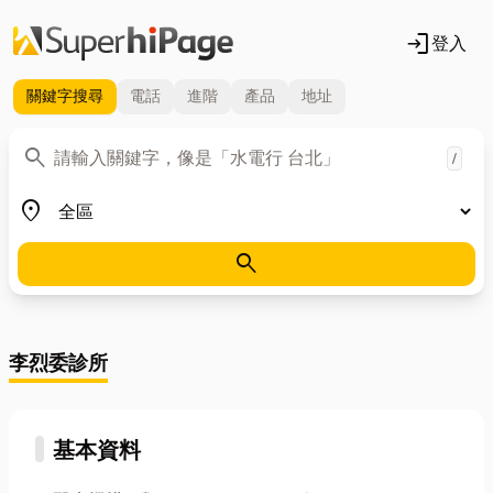
login
登入
關鍵字
搜尋
電話
進階
產品
地址
關鍵字
search
/
地區
place
search
李烈委診所
基本資料