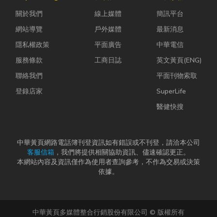
雨，選擇耐用
股票質借、銀
並不代表一定
關於我們
線上媒體
簡訊平台
又美觀的門窗
行的有價證券
要花大錢將整
產品，更是
貸款，以...
扇...
網站導覽
戶外媒體
最新消息
打...
隱私權政策
平面廣告
中華電信
服務條款
工商日誌
英文黃頁(ENG)
聯絡我們
平面刊物索取
登錄店家
SuperLife
醫健快搜
中華黃頁網路電話簿刊登資訊如有錯誤或不刊登，請洽本公司
客服信箱
，我們將提供相關協助資訊、儘速確認更正。
本網站內容及資訊僅作為使用者查詢參考，不作為交易或決策
依據。
中華黃頁多媒體整合行銷股份有限公司 © 版權所有