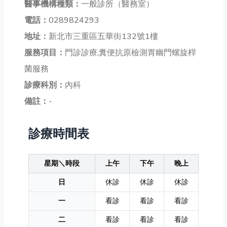
醫事機構種類：
一般診所（醫務室）
電話：
0289824293
地址：
新北市三重區五華街132號1樓
服務項目：
門診診療,糞便抗原檢測胃幽門螺旋桿
菌服務
診療科別：
內科
備註：
-
診療時間表
星期＼時段
上午
下午
晚上
日
休診
休診
休診
一
看診
看診
看診
二
看診
看診
看診