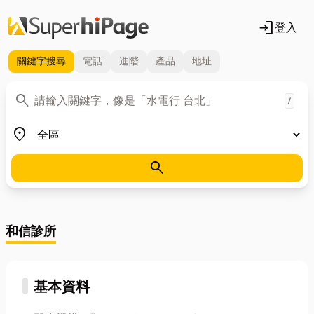
login
登入
關鍵字
搜尋
電話
進階
產品
地址
關鍵字
search
/
地區
place
search
和信診所
基本資料