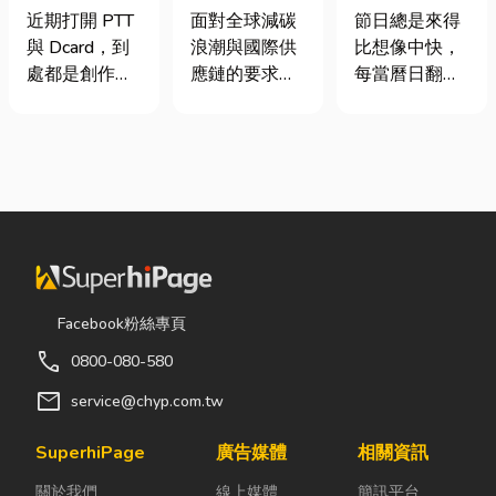
篇看懂課稅門
業挑選四大永
七夕送什麼不
近期打開 PTT
面對全球減碳
節日總是來得
檻、追溯年限
續顧問服務的
踩雷？限定甜
與 Dcard，到
浪潮與國際供
比想像中快，
與合法節稅，
實用指南
點哪裡買？台
處都是創作者
應鏈的要求，
每當曆日翻到
文末加碼會計/
中甜點推薦一
收到國稅局輔
許多台灣中小
下半年，不少
記帳士推薦
次看！
導函的焦慮討
企業主紛紛收
人便開始想
論。其實，大
到來自品牌客
「七夕情人節
家常說的「網
戶的調查表，
是什麼時
紅稅」不是一
要求提供「碳
候？」、「七
種新創的獨立
盤查數據」或
夕情人節禮物
稅目，而是政
「永續報告
該買什
府針對網路數
書」。這讓不
麼？」。相較
位收入落實的
少傳產老闆感
於西洋情人
Facebook粉絲專頁
課稅機制。 網
到焦慮：「到
節，七夕充滿
call
0800-080-580
紅稅是指個人
底 ESG 永續是
了東方的浪漫
或經營團隊透
什麼？我們公
色彩與儀式
mail
service@chyp.com.tw
過網路平台
司規模不大，
感。然而，隨
（如
真的需要找
著生活節奏加
SuperhiPage
廣告媒體
相關資訊
YouTube、
ESG 顧問
快，不少人常
關於我們
線上媒體
簡訊平台