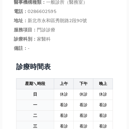
醫事機構種類：
一般診所（醫務室）
電話：
0286602595
地址：
新北市永和區秀朗路2段90號
服務項目：
門診診療
診療科別：
家醫科
備註：
-
診療時間表
星期＼時段
上午
下午
晚上
日
休診
休診
休診
一
看診
看診
看診
二
看診
看診
看診
三
看診
看診
看診