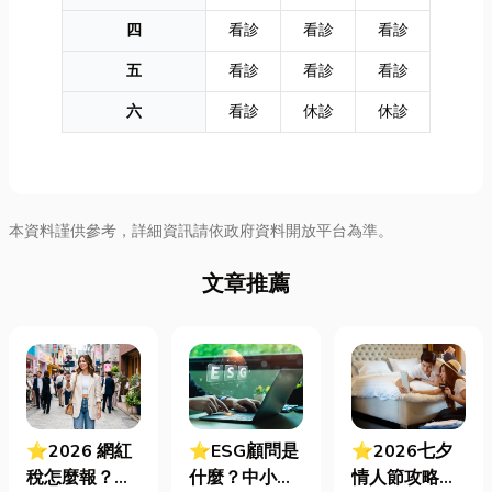
四
看診
看診
看診
五
看診
看診
看診
六
看診
休診
休診
本資料謹供參考，詳細資訊請依政府資料開放平台為準。
文章推薦
⭐2026 網紅
⭐ESG顧問是
⭐2026七夕
稅怎麼報？一
什麼？中小企
情人節攻略！