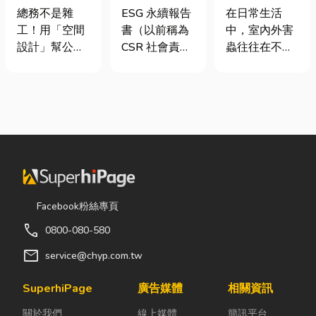
室如何打造高
要上市櫃才寫
害蟲防治全攻
總務不是雜
ESG 永續報告
在日常生活
效能職場？從
嗎？3步驟擺
略
工！用「空間
書（以前稱為
中，室內外害
辦公桌椅、系
脫綠色轉型焦
設計」幫公司
CSR 社會責任
蟲往往在不知
統屏風到空間
慮
省錢又賺生產
報告書）是指
不覺中影響著
設計關鍵！
力的關鍵思維
企業公開揭露
居家環境與生
很多公司編列
其在環境保護
活品質。廚房
預算或規劃辦
（E）、社會
裡若有食物殘
公室時，常覺
責任（S）與
渣或積水，容
得總務只要在
公司治理
易吸引蟑螂、
缺東西時「壞
（G）三個維
螞蟻前來覓
什麼補什麼」
度營運成果的
食；陽台、庭
就好，但這種
正式文件。它
院若有積水，
Facebook粉絲專頁
傳統做法往往
就像是企業的
則可能成為蚊
call
0800-080-580
花了大錢，卻
「健康體檢
蟲孳生的溫
換來員工抱怨
表」與「永續
床。潮濕陰暗
mail
service@chyp.com.tw
連連。其實，
成績單」。許
的角落也可能
辦公室空間設
多中小企業主
吸引白蟻、蛾
SuperhiPage
廣告媒體
相關資訊
計是一門幫公
常問：「我們
蚋或其他害蟲
關於我們
線上媒體
簡訊平台