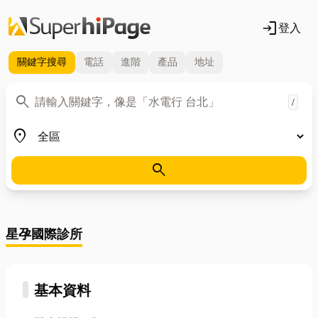
login
登入
關鍵字
搜尋
電話
進階
產品
地址
關鍵字
search
/
地區
place
search
星孕國際診所
基本資料