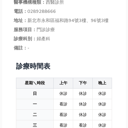
醫事機構種類：
西醫診所
電話：
0289288666
地址：
新北市永和區福和路94號3樓、96號3樓
服務項目：
門診診療
診療科別：
婦產科
備註：
-
診療時間表
星期＼時段
上午
下午
晚上
日
休診
休診
休診
一
看診
休診
休診
二
看診
休診
休診
三
看診
看診
休診