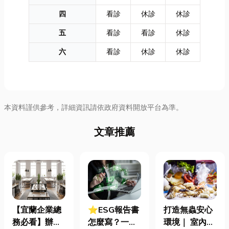
四
看診
休診
休診
五
看診
看診
休診
六
看診
休診
休診
本資料謹供參考，詳細資訊請依政府資料開放平台為準。
文章推薦
【宜蘭企業總
⭐ESG報告書
打造無蟲安心
務必看】辦公
怎麼寫？一定
環境｜ 室內外