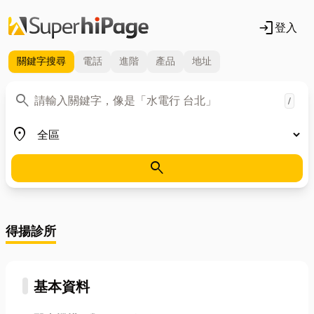
login
登入
關鍵字
搜尋
電話
進階
產品
地址
關鍵字
search
/
地區
place
search
得揚診所
基本資料