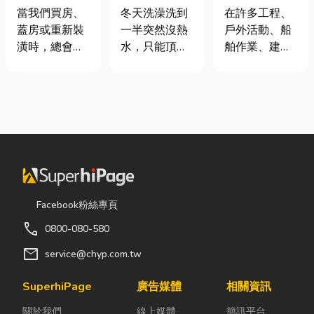
家，從專業門
是什麼、費用
從繩索到安全
當我們買房、
冬天洗澡洗到
在許多工程、
窗開始
怎麼算？家庭
網的全方位防
蓋房或重新裝
一半突然沒熱
戶外活動、船
能源選擇與配
護應用指南
潢時，總會把
水，只能頂著
舶作業、建築
管工程全解析
預算花在家
泡沫跑出去叫
施工，甚至居
具、家電和裝
瓦斯？這是許
家安全防護
潢設計上，卻
多使用傳統桶
中，「繩索、
常常忽略了每
裝瓦斯家庭的
繩梯、安全
天都在使用的
共同噩夢。隨
網」其實都是
「門窗」。 其
著居家生活品
非常重要卻常
實，一扇好的
質提升，越來
被忽略的設
門窗不只是遮
越多屋主在老
備。很多人以
風避雨而已，
屋翻修或新屋
為繩子只是拿
Facebook粉絲專頁
更影響著居家
裝潢時，選擇
來綁東西，但
call
0800-080-580
安全、採光、
規劃天然氣配
其實在專業領
通風與生活品
管工程。到底
域中，繩索不
mail
service@chyp.com.tw
質。尤其台灣
天然氣是什
只是工具，更
氣候潮濕多
麼？它跟傳統
關係到安全、
SuperhiPage
廣告媒體
相關資訊
雨，選擇耐用
瓦斯行送的桶
效率與作業品
關於我們
線上媒體
簡訊平台