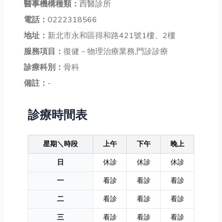
醫事機構種類：
西醫診所
電話：
0222318566
地址：
新北市永和區得和路421號1樓、2樓
服務項目：
復健－物理治療業務,門診診療
診療科別：
骨科
備註：
-
診療時間表
星期＼時段
上午
下午
晚上
日
休診
休診
休診
一
看診
看診
看診
二
看診
看診
看診
三
看診
看診
看診