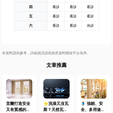
四
看診
看診
看診
五
看診
看診
看診
六
看診
看診
休診
本資料謹供參考，詳細資訊請依政府資料開放平台為準。
文章推薦
宜蘭打造安全
⭐洗澡又沒瓦
🧵 強韌、安
又有質感的
斯？天然瓦斯
全、多用途！