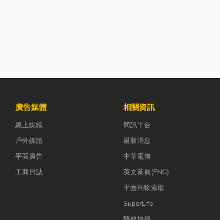
廣告媒體
相關資訊
線上媒體
簡訊平台
戶外媒體
最新消息
平面廣告
中華電信
工商日誌
英文黃頁(ENG)
平面刊物索取
SuperLife
醫健快搜