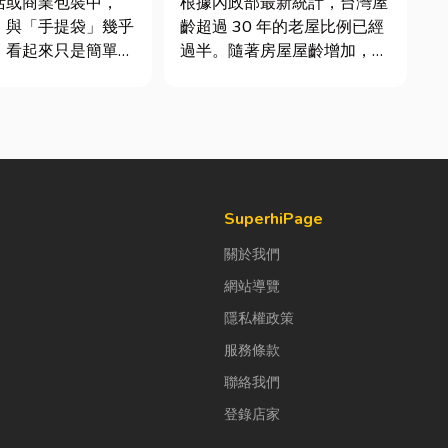
活或商業包裝中，
根據內政部最新統計，台灣屋
」與「手提袋」幾乎
齡超過 30 年的老屋比例已經
。看起來只是簡單的
過半。隨著房屋屋齡增加，金
，但實際上在材質、
屬門窗疲勞與結構鏽蝕問題也
與使用場景上，其實
日漸明顯。許多屋主每天回家
大。如果選錯，不只
開門，都覺得門片重得像在拉
便利性，還可能造成
拔河，甚至伴隨刺耳的金屬摩
商品損壞。 這篇
擦聲。 其實，門片故障並不
一次搞懂塑膠袋與手
代表一定要花大錢將整扇...
SuperhiPage
關於我們
網站導覽
隱私權政策
服務條款
聯絡我們
登錄店家