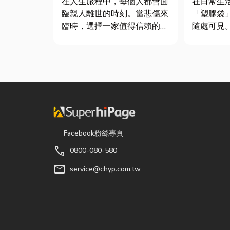
在人生旅程中，每個人都會面
在日常生
臨親人離世的時刻。當悲傷來
「塑膠袋
臨時，選擇一家值得信賴的台
隨處可見
東葬儀社，不只是安排告別儀
包裝工具
式，更是讓家屬在艱難時刻獲
承重能力
得專業協助與溫暖陪伴。從遺
差異非常
體接運、禮儀規劃、告別式安
影響使用
排，到後續的行政協助，每一
成本浪費或
個環節都需要細心處理，才能
文章帶你
讓家屬...
提袋的...
Facebook粉絲專頁
call
0800-080-580
mail
service@chyp.com.tw