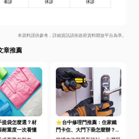
看診
休診
休診
本資料謹供參考，詳細資訊請依政府資料開放平台為準。
文章推薦
手提袋怎麼選？材
⭐台中修理門推薦：住家鐵
與耐重度一次看懂
門卡住、大門下垂怎麼辦？維
修費用與不銹鋼工程一次看