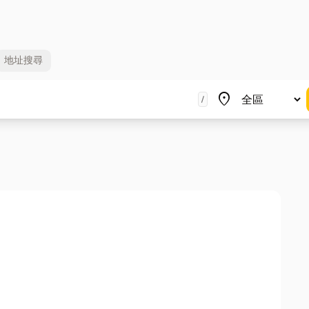
地址
搜尋
地區
place
/