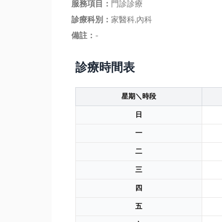
服務項目：
門診診療
診療科別：
家醫科,內科
備註：
-
診療時間表
星期＼時段
日
一
二
三
四
五