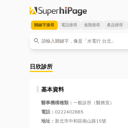
關鍵字
搜尋
電話
搜尋
進階
搜尋
產品
搜尋
關鍵字
search
日欣診所
基本資料
醫事機構種類：
一般診所（醫務室）
電話：
0222402885
地址：
新北市中和區南山路15號