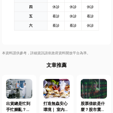
四
休診
休診
休診
五
看診
休診
看診
六
看診
看診
休診
本資料謹供參考，詳細資訊請依政府資料開放平台為準。
文章推薦
出貨總是忙到
打造無蟲安心
股票借款是什
手忙腳亂？包
環境｜ 室內外
麼？股市震盪|