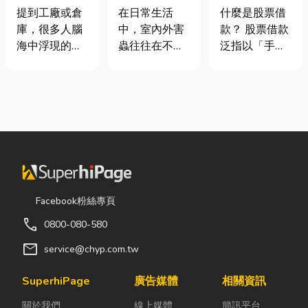
裝自動化其實
害蟲防治全攻
股票借款、股
提到工廠或倉
在日常生活
什麼是股票借
沒有你想像中
略
票質借、當鋪
庫，很多人腦
中，室內外害
款？ 股票借款
那麼遙遠！
借款完整比較
海中浮現的畫
蟲往往在不知
泛指以「手中
面可能是員工
不覺中影響著
持有的股票」
忙著搬貨、封
居家環境與生
作為擔保品，
箱、綁帶，一
活品質。廚房
向金融機構或
箱接著一箱趕
裡若有食物殘
當舖借出現金
著出貨。但你
渣或積水，容
的融資方式，
知道嗎？現在
易吸引蟑螂、
讓投資人不必
許多企業早已
螞蟻前來覓
賣出股票，就
不再靠大量人
食；陽台、庭
能取得資金應
力完成包裝工
院若有積水，
急，同時保留
Facebook粉絲專頁
作，而是透過
則可能成為蚊
未來股價上漲
call
0800-080-580
各種包裝機械
蟲孳生的溫
的獲利空間。
來提升效率。
床。潮濕陰暗
依承作單位不
mail
service@chyp.com.tw
尤其近年來網
的角落也可能
同，主要可分
路購物越來越
吸引白蟻、蛾
為證券公司的
SuperhiPage
廣告媒體
相關資訊
普及，無論是
蚋或其他害蟲
股票質借、銀
關於我們
線上媒體
簡訊平台