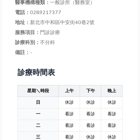
醫事機構種類：
一般診所（醫務室）
電話：
0289217377
地址：
新北市中和區中安街40巷2號
服務項目：
門診診療
診療科別：
不分科
備註：
-
診療時間表
星期＼時段
上午
下午
晚上
日
休診
休診
休診
一
看診
看診
看診
二
看診
看診
看診
三
看診
休診
休診