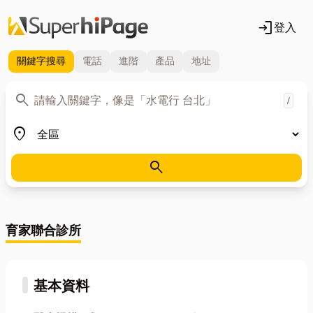
login
登入
關鍵字
搜尋
電話
進階
產品
地址
關鍵字
search
/
地區
place
search
育家聯合診所
基本資料