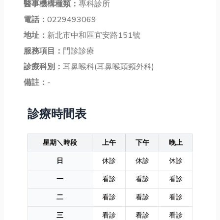
醫事機構種類：
專科診所
電話：
0229493069
地址：
新北市中和區宜安路151號
服務項目：
門診診療
診療科別：
耳鼻喉科(耳鼻喉頭頸外科)
備註：
-
診療時間表
星期＼時段
上午
下午
晚上
日
休診
休診
休診
一
看診
看診
看診
二
看診
看診
看診
三
看診
看診
看診