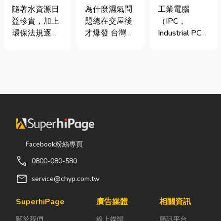
氣重怎麼辦？
台灣三大工業
工程與回收水
為什麼濕氣問
工業電腦
隨著水資源日
全屋除濕機＋
電腦龍頭有哪
工程完整解析
題總在交屋後
（IPC，
益珍貴，加上
全熱交換器整
些？工廠採購
｜打造高效率
才爆發 台灣氣
Industrial PC）
環保法規逐漸
合安裝|提升居
與品牌選型全
水資源管理方
候潮濕，尤其
是指專為工業
完善，越來越
住品質與續租
解析
案
新成屋、裝潢
生產現場、極
多工廠、商業
率
完工後密閉性
端環境與自動
場所及公共設
提高，若沒有
化設備所設計
施開始重視水
同步規劃空氣
的硬體運算平
資源管理。透
與濕度管理，
台。 許多製造
過完善的水處
濕氣會躲進看
業業主在導入
理設備規劃，
不到的地方持
自動化或升級
不僅能改善水
續發酵。常見
智慧工廠時，
質、提升用水
Facebook粉絲專頁
的三種場景：
常想著先用一
效率，更能搭
call
0800-080-580
更衣間、衣帽
般的家用或商
配廢水處理工
間： 精品包、
用桌機湊合。
程與回收水工
mail
service@chyp.com.tw
皮件、酒類收
然而，一般桌
程，降低用水
藏最怕潮濕，
機無法應付高
成本，實現節
SuperhiPage
廣告媒體
相關資訊
濕度控制不
塵、高溫、連
能減碳與永續
關於我們
線上媒體
簡訊平台