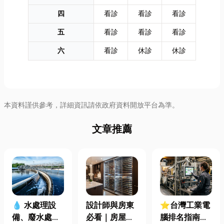
四
看診
看診
看診
五
看診
看診
看診
六
看診
休診
休診
本資料謹供參考，詳細資訊請依政府資料開放平台為準。
文章推薦
設計師與房東
⭐台灣工業電
💧 水處理設
必看｜房屋濕
腦排名指南：
備、廢水處理