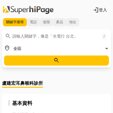
login
登入
關鍵字
搜尋
電話
進階
產品
地址
關鍵字
search
/
地區
place
search
盧建宏耳鼻喉科診所
基本資料