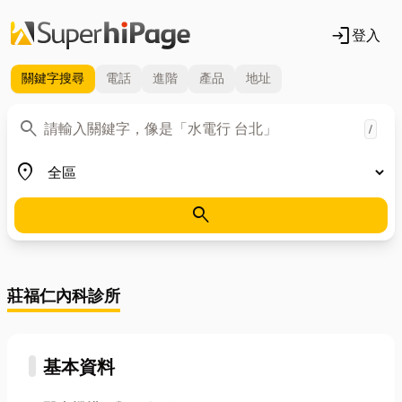
login
登入
關鍵字
搜尋
電話
進階
產品
地址
關鍵字
search
/
地區
place
search
莊福仁內科診所
基本資料