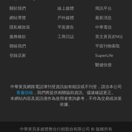
股票質借、銀
瓦斯行送的桶
活機能也越來
關於我們
線上媒體
簡訊平台
行的有價證券
裝瓦斯有什麼
越成熟，加上
貸款，以...
差別？天然瓦
房...
網站導覽
戶外媒體
最新消息
斯...
隱私權政策
平面廣告
中華電信
服務條款
工商日誌
英文黃頁(ENG)
聯絡我們
平面刊物索取
登錄店家
SuperLife
醫健快搜
中華黃頁網路電話簿刊登資訊如有錯誤或不刊登，請洽本公司
客服信箱
，我們將提供相關協助資訊、儘速確認更正。
本網站內容及資訊僅作為使用者查詢參考，不作為交易或決策
依據。
中華黃頁多媒體整合行銷股份有限公司 © 版權所有