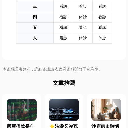
三
看診
看診
看診
四
看診
休診
看診
五
看診
看診
看診
六
看診
休診
休診
本資料謹供參考，詳細資訊請依政府資料開放平台為準。
文章推薦
股票借款是什
⭐洗澡又沒瓦
沙鹿房市悄悄