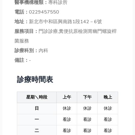
醫事機構種類：
專科診所
電話：
0229457550
地址：
新北市中和區興南路1段142－6號
服務項目：
門診診療,糞便抗原檢測胃幽門螺旋桿
菌服務
診療科別：
內科
備註：
-
診療時間表
星期＼時段
上午
下午
晚上
日
休診
休診
休診
一
看診
看診
看診
二
看診
看診
看診