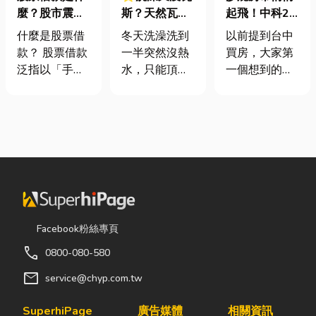
麼？股市震盪|
斯？天然瓦斯
起飛！中科2
股票借款、股
是什麼、費用
期＋台積電效
什麼是股票借
冬天洗澡洗到
以前提到台中
票質借、當鋪
怎麼算？家庭
應發酵，現在
款？ 股票借款
一半突然沒熱
買房，大家第
借款完整比較
能源選擇與配
很多人開始看
泛指以「手中
水，只能頂著
一個想到的大
管工程全解析
海線
持有的股票」
泡沫跑出去叫
多是七期、水
作為擔保品，
瓦斯？這是許
湳或北屯。 但
向金融機構或
多使用傳統桶
這幾年真正默
當舖借出現金
裝瓦斯家庭的
默崛起、討論
的融資方式，
共同噩夢。隨
度越來越高
讓投資人不必
著居家生活品
的，其實是
賣出股票，就
質提升，越來
「沙鹿」。 很
能取得資金應
越多屋主在老
多人實際到沙
急，同時保留
屋翻修或新屋
鹿走一趟後才
Facebook粉絲專頁
未來股價上漲
裝潢時，選擇
發現： 現在的
call
0800-080-580
的獲利空間。
規劃天然氣配
沙鹿，真的和
依承作單位不
管工程。到底
以前不一樣
mail
service@chyp.com.tw
同，主要可分
天然氣是什
了。 不只是交
為證券公司的
麼？它跟傳統
通變方便，生
SuperhiPage
廣告媒體
相關資訊