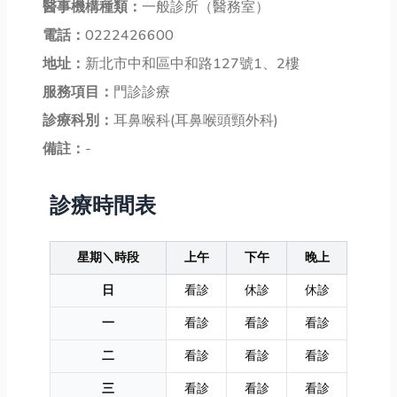
醫事機構種類：
一般診所（醫務室）
電話：
0222426600
地址：
新北市中和區中和路127號1、2樓
服務項目：
門診診療
診療科別：
耳鼻喉科(耳鼻喉頭頸外科)
備註：
-
診療時間表
星期＼時段
上午
下午
晚上
日
看診
休診
休診
一
看診
看診
看診
二
看診
看診
看診
三
看診
看診
看診