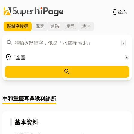
login
登入
關鍵字
搜尋
電話
進階
產品
地址
關鍵字
search
/
地區
place
search
中和重慶耳鼻喉科診所
基本資料