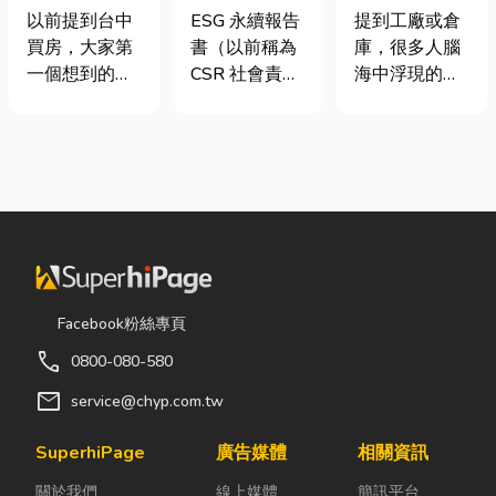
期＋台積電效
要上市櫃才寫
裝自動化其實
以前提到台中
ESG 永續報告
提到工廠或倉
應發酵，現在
嗎？3步驟擺
沒有你想像中
買房，大家第
書（以前稱為
庫，很多人腦
很多人開始看
脫綠色轉型焦
那麼遙遠！
一個想到的大
CSR 社會責任
海中浮現的畫
海線
慮
多是七期、水
報告書）是指
面可能是員工
湳或北屯。 但
企業公開揭露
忙著搬貨、封
這幾年真正默
其在環境保護
箱、綁帶，一
默崛起、討論
（E）、社會
箱接著一箱趕
度越來越高
責任（S）與
著出貨。但你
的，其實是
公司治理
知道嗎？現在
「沙鹿」。 很
（G）三個維
許多企業早已
多人實際到沙
度營運成果的
不再靠大量人
鹿走一趟後才
正式文件。它
力完成包裝工
Facebook粉絲專頁
發現： 現在的
就像是企業的
作，而是透過
call
0800-080-580
沙鹿，真的和
「健康體檢
各種包裝機械
以前不一樣
表」與「永續
來提升效率。
mail
service@chyp.com.tw
了。 不只是交
成績單」。許
尤其近年來網
通變方便，生
多中小企業主
路購物越來越
SuperhiPage
廣告媒體
相關資訊
活機能也越來
常問：「我們
普及，無論是
關於我們
線上媒體
簡訊平台