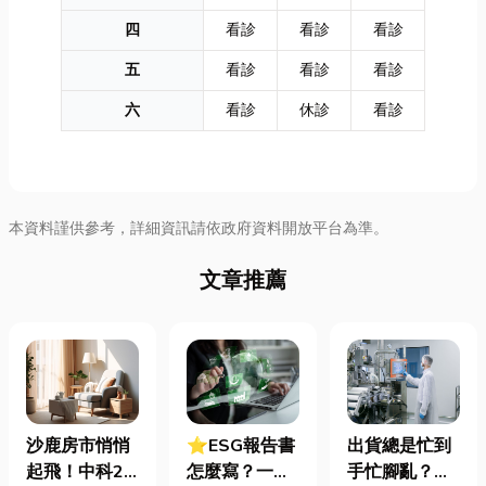
四
看診
看診
看診
五
看診
看診
看診
六
看診
休診
看診
本資料謹供參考，詳細資訊請依政府資料開放平台為準。
文章推薦
沙鹿房市悄悄
⭐ESG報告書
出貨總是忙到
起飛！中科2
怎麼寫？一定
手忙腳亂？包