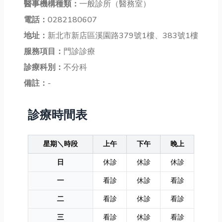
醫事機構種類：
一般診所（醫務室）
電話：
0282180607
地址：
新北市新店區溪園路379號1樓、383號1樓
服務項目：
門診診療
診療科別：
不分科
備註：
-
診療時間表
星期＼時段
上午
下午
晚上
日
休診
休診
休診
一
看診
休診
看診
二
看診
休診
看診
三
看診
休診
看診