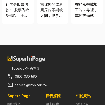
股票借款、股
頭！教你新家
類、規格挑選
什麼是股票借
當你終於熬過
在精密機械加
票質借、當鋪
該如何聰明裝
與台灣採購推
款？ 股票借款
買房的頭期款
工的世界裡，
借款完整比較
潢！
薦完整指南
泛指以「手中
大關，也拿到
車床夾頭就像
持有的股票」
了鑰匙，終於
是機台的「萬
作為擔保品，
站在空蕩蕩的
能雙手」，負
向金融機構或
客廳裡時，腦
責緊緊抓牢每
當舖借出現金
海中是不是已
一個旋轉切削
的融資方式，
經浮現各種美
的工件。然
讓投資人不必
好畫面；在這
而，當工廠接
賣出股票，就
裡在放一座雙
到少量多樣、
能取得資金應
人沙發、落地
異形材或精密
急，同時保留
窗前要放一株
棒材的訂單
Facebook粉絲專頁
未來股價上漲
綠植以及要在
時，傳統夾頭
call
0800-080-580
的獲利空間。
用餐區放一個
往往需要耗費
依承作單位不
充滿儀式感的
大量時間拆裝
mail
service@chyp.com.tw
同，主要可分
吧台。 但得先
與重新校正。
為證券公司的
等一下！在踩
這時，車床子
SuperhiPage
廣告媒體
相關資訊
股票質借、銀
進裝潢這個水
母夾就是讓這
關於我們
線上媒體
簡訊平台