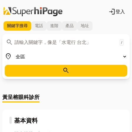
login
登入
關鍵字
搜尋
電話
進階
產品
地址
關鍵字
search
/
地區
place
search
黃呈榕眼科診所
基本資料