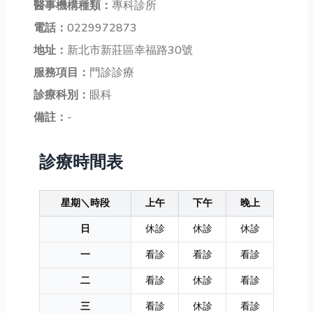
醫事機構種類：
專科診所
電話：
0229972873
地址：
新北市新莊區幸福路30號
服務項目：
門診診療
診療科別：
眼科
備註：
-
診療時間表
星期＼時段
上午
下午
晚上
日
休診
休診
休診
一
看診
看診
看診
二
看診
休診
看診
三
看診
休診
看診