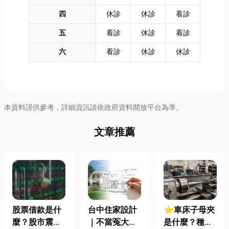
四
休診
休診
看診
五
看診
休診
看診
六
看診
休診
休診
本資料謹供參考，詳細資訊請依政府資料開放平台為準。
文章推薦
股票借款是什
台中住家設計
⭐車床子母夾
麼？股市震盪|
｜不當冤大
是什麼？種