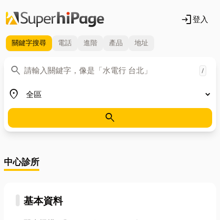
login
登入
關鍵字
搜尋
電話
進階
產品
地址
關鍵字
search
/
地區
place
search
中心診所
基本資料