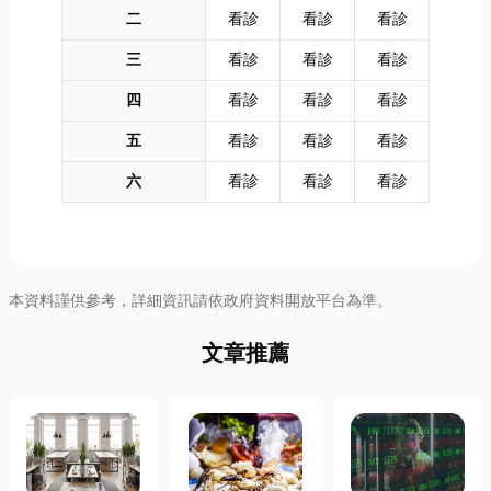
二
看診
看診
看診
三
看診
看診
看診
四
看診
看診
看診
五
看診
看診
看診
六
看診
看診
看診
本資料謹供參考，詳細資訊請依政府資料開放平台為準。
文章推薦