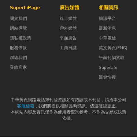
辦公室空間設
吸引白蟻、蛾
為證券公司的
SuperhiPage
廣告媒體
相關資訊
計是一門幫公
蚋或其他害蟲
股票質借、銀
關於我們
線上媒體
簡訊平台
司賺錢的戰
藏匿，不僅影
行的有價證券
略！真正厲
響環境整潔，
貸款，以...
網站導覽
戶外媒體
最新消息
害...
更可能...
隱私權政策
平面廣告
中華電信
服務條款
工商日誌
英文黃頁(ENG)
聯絡我們
平面刊物索取
登錄店家
SuperLife
醫健快搜
中華黃頁網路電話簿刊登資訊如有錯誤或不刊登，請洽本公司
客服信箱
，我們將提供相關協助資訊、儘速確認更正。
本網站內容及資訊僅作為使用者查詢參考，不作為交易或決策
依據。