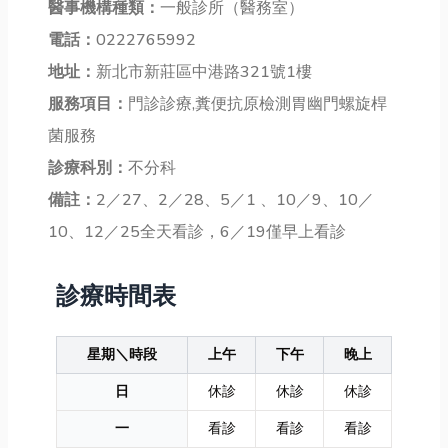
醫事機構種類：
一般診所（醫務室）
電話：
0222765992
地址：
新北市新莊區中港路321號1樓
服務項目：
門診診療,糞便抗原檢測胃幽門螺旋桿
菌服務
診療科別：
不分科
備註：
2／27、2／28、5／1 、10／9、10／
10、12／25全天看診，6／19僅早上看診
診療時間表
星期＼時段
上午
下午
晚上
日
休診
休診
休診
一
看診
看診
看診