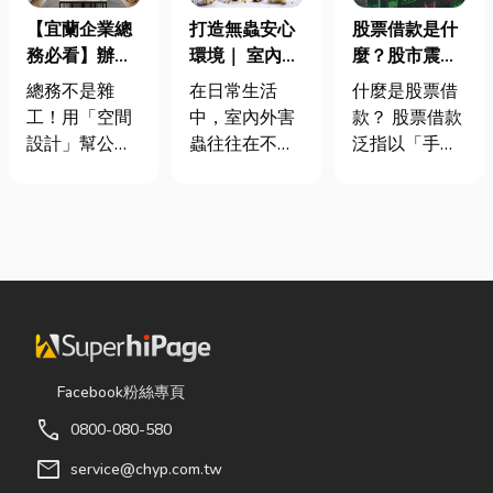
【宜蘭企業總
打造無蟲安心
股票借款是什
務必看】辦公
環境｜ 室內外
麼？股市震盪|
室如何打造高
害蟲防治全攻
股票借款、股
總務不是雜
在日常生活
什麼是股票借
效能職場？從
略
票質借、當鋪
工！用「空間
中，室內外害
款？ 股票借款
辦公桌椅、系
借款完整比較
設計」幫公司
蟲往往在不知
泛指以「手中
統屏風到空間
省錢又賺生產
不覺中影響著
持有的股票」
設計關鍵！
力的關鍵思維
居家環境與生
作為擔保品，
很多公司編列
活品質。廚房
向金融機構或
預算或規劃辦
裡若有食物殘
當舖借出現金
公室時，常覺
渣或積水，容
的融資方式，
得總務只要在
易吸引蟑螂、
讓投資人不必
缺東西時「壞
螞蟻前來覓
賣出股票，就
什麼補什麼」
食；陽台、庭
能取得資金應
就好，但這種
院若有積水，
急，同時保留
Facebook粉絲專頁
傳統做法往往
則可能成為蚊
未來股價上漲
call
0800-080-580
花了大錢，卻
蟲孳生的溫
的獲利空間。
換來員工抱怨
床。潮濕陰暗
依承作單位不
mail
service@chyp.com.tw
連連。其實，
的角落也可能
同，主要可分