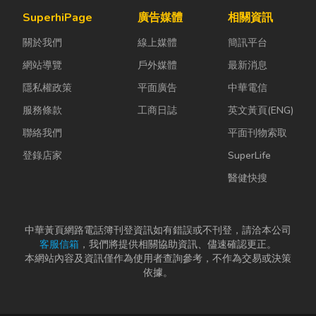
麼？它跟傳統
僅能快速排除
成本，實現節
SuperhiPage
廣告媒體
相關資訊
瓦斯行送的桶
問題，更能延
能減碳與永續
關於我們
線上媒體
簡訊平台
裝瓦斯有什麼
長家電使用壽
經營的目標。
差別？天然瓦
命，降...
本文...
網站導覽
戶外媒體
最新消息
斯...
隱私權政策
平面廣告
中華電信
服務條款
工商日誌
英文黃頁(ENG)
聯絡我們
平面刊物索取
登錄店家
SuperLife
醫健快搜
中華黃頁網路電話簿刊登資訊如有錯誤或不刊登，請洽本公司
客服信箱
，我們將提供相關協助資訊、儘速確認更正。
本網站內容及資訊僅作為使用者查詢參考，不作為交易或決策
依據。