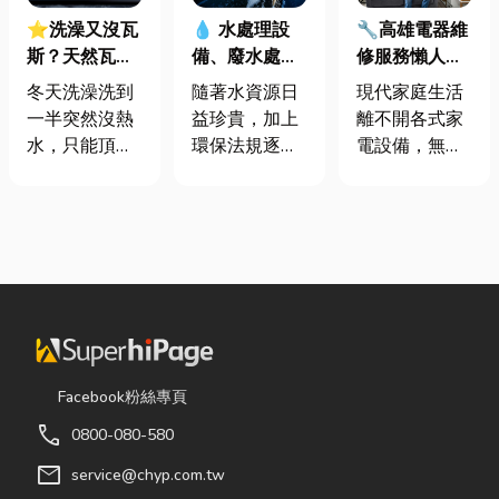
⭐洗澡又沒瓦
🔧高雄電器維
💧 水處理設
斯？天然瓦斯
修服務懶人包
備、廢水處理
是什麼、費用
｜冷氣、冰
工程與回收水
冬天洗澡洗到
現代家庭生活
隨著水資源日
怎麼算？家庭
箱、洗衣機專
工程完整解析
一半突然沒熱
離不開各式家
益珍貴，加上
能源選擇與配
業維修
｜打造高效率
水，只能頂著
電設備，無論
環保法規逐漸
管工程全解析
水資源管理方
泡沫跑出去叫
是炎熱夏季不
完善，越來越
案
瓦斯？這是許
可或缺的冷
多工廠、商業
多使用傳統桶
氣、保存食材
場所及公共設
裝瓦斯家庭的
的新鮮冰箱，
施開始重視水
共同噩夢。隨
還是每天幫助
資源管理。透
著居家生活品
清洗衣物的洗
過完善的水處
質提升，越來
衣機，一旦發
理設備規劃，
越多屋主在老
生故障，都可
不僅能改善水
屋翻修或新屋
能嚴重影響日
質、提升用水
Facebook粉絲專頁
裝潢時，選擇
常生活品質。
效率，更能搭
call
0800-080-580
規劃天然氣配
因此，選擇專
配廢水處理工
管工程。到底
業的高雄電器
程與回收水工
mail
service@chyp.com.tw
天然氣是什
維修服務，不
程，降低用水