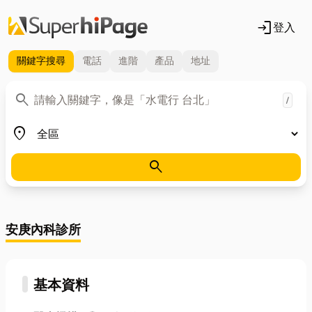
login
登入
關鍵字
搜尋
電話
進階
產品
地址
關鍵字
search
/
地區
place
search
安庚內科診所
基本資料