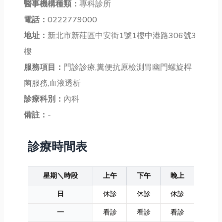
醫事機構種類：
專科診所
電話：
0222779000
地址：
新北市新莊區中安街1號1樓中港路306號3
樓
服務項目：
門診診療,糞便抗原檢測胃幽門螺旋桿
菌服務,血液透析
診療科別：
內科
備註：
-
診療時間表
星期＼時段
上午
下午
晚上
日
休診
休診
休診
一
看診
看診
看診