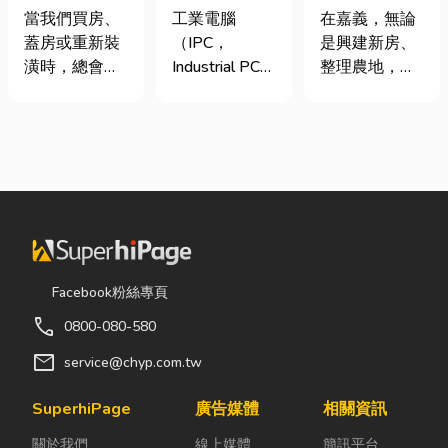
家，從專業門
台灣三大工業
地開挖、土方
當我們買房、
工業電腦
在嘉義，無論
窗開始
電腦龍頭有哪
清運
蓋房或重新裝
（IPC，
是興建新房、
些？工廠採購
潢時，總會把
Industrial PC）
整理農地，還
與品牌選型全
預算花在家
是指專為工業
是改善排水設
解析
具、家電和裝
生產現場、極
施，都少不了
潢設計上，卻
端環境與自動
挖土機的協
常常忽略了每
化設備所設計
助。一台專業
天都在使用的
的硬體運算平
的嘉義挖土
「門窗」。 其
台。 許多製造
機，不僅能快
實，一扇好的
業業主在導入
速完成開挖、
門窗不只是遮
自動化或升級
整地與回填工
風避雨而已，
智慧工廠時，
作，更能大幅
Facebook粉絲專頁
更影響著居家
常想著先用一
縮短施工時
call
0800-080-580
安全、採光、
般的家用或商
間，提高工程
通風與生活品
用桌機湊合。
效率。對許多
mail
service@chyp.com.tw
質。尤其台灣
然而，一般桌
在地居民而
氣候潮濕多
機無法應付高
言，從農田整
SuperhiPage
廣告媒體
相關資訊
雨，選擇耐用
塵、高溫、連
理、果園整
關於我們
線上媒體
簡訊平台