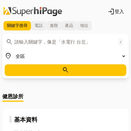
login
登入
關鍵字
搜尋
電話
進階
產品
地址
關鍵字
search
/
地區
place
search
健恩診所
基本資料