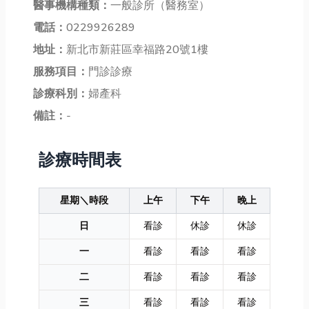
醫事機構種類：
一般診所（醫務室）
電話：
0229926289
地址：
新北市新莊區幸福路20號1樓
服務項目：
門診診療
診療科別：
婦產科
備註：
-
診療時間表
星期＼時段
上午
下午
晚上
日
看診
休診
休診
一
看診
看診
看診
二
看診
看診
看診
三
看診
看診
看診