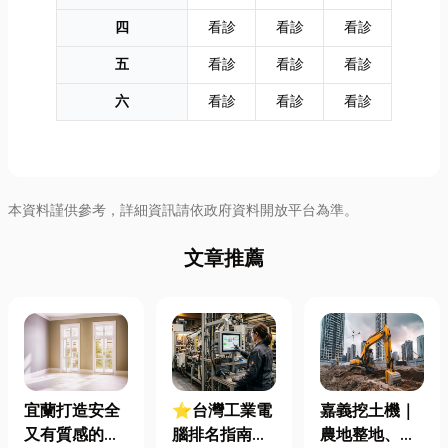
四
看診
看診
看診
五
看診
看診
看診
六
看診
看診
看診
本資料謹供參考，詳細資訊請依政府資料開放平台為準。
文章推薦
宜蘭打造安全
⭐台灣工業電
嘉義挖土機｜
又有質感的
腦排名指南：
農地整地、基