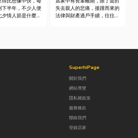
來得比想像中快，每
當家中有長輩離開，除了面對
費用與避坑指南！
到下半年，不少人便
失去親人的悲痛，接踵而來的
七夕情人節是什麼時
法律與財產過戶手續，往往讓
「七夕情人節禮物該
家屬感到不知所措。尤其是遇
」。相較於西洋情人
到房屋、土地等不動產過戶
充滿了東方的浪漫色
時，許多台中市民常會疑惑：
感。然而，隨著生活
「繼承登記到底該怎麼辦
，不少人常因工作繁
理？」「自己跑流程會不會被
節日，或是苦惱於
罰錢？」「兄弟姊妹之間的財
產分配，到底...
SuperhiPage
關於我們
網站導覽
隱私權政策
服務條款
聯絡我們
登錄店家