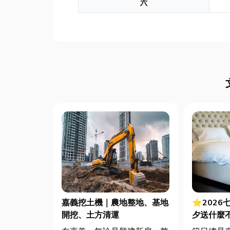
六
嘉義挖土機｜農地整地、基地
⭐2026
開挖、土方清運
夕送什麼
裡買？台