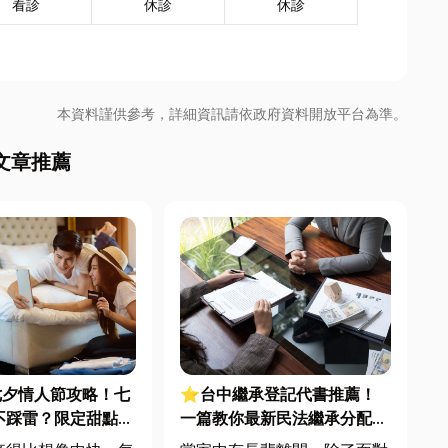
看診
休診
休診
本資料謹供參考，詳細資訊請依政府資料開放平台為準。
文章推薦
七夕情人節攻略！七
⭐台中繼承登記代書推薦！
不踩雷？限定甜點哪
一篇教你最新民法繼承分配怎
中甜點推薦一次看！
麼算？地政士解析辦理流程、