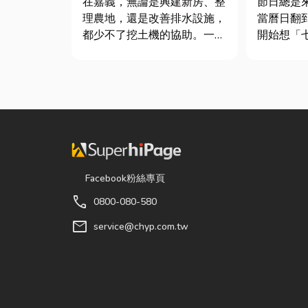
在嘉義，無論是興建新房、整
節日總是
理農地，還是改善排水設施，
當曆日翻
都少不了挖土機的協助。一台
開始想「
專業的嘉義挖土機，不僅能快
候？」、
速完成開挖、整地與回填工
買什麼？
作，更能大幅縮短施工時間，
節，七夕
提高工程效率。對許多在地居
彩與儀式
民而言，從農田整理、果園整
節奏加快
平，到住宅基礎開挖，挖土機
忙而忘記
早已成為...
「七夕情...
Facebook粉絲專頁
call
0800-080-580
mail
service@chyp.com.tw