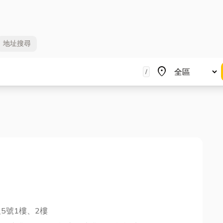
地址
搜尋
地區
place
/
5號1樓、2樓