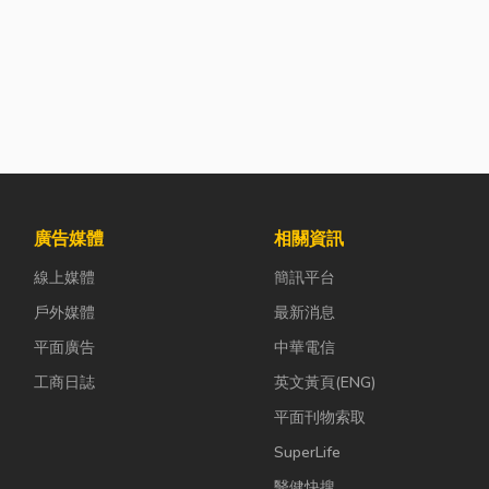
廣告媒體
相關資訊
線上媒體
簡訊平台
戶外媒體
最新消息
平面廣告
中華電信
工商日誌
英文黃頁(ENG)
平面刊物索取
SuperLife
醫健快搜