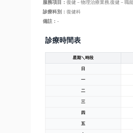
服務項目：
復健－物理治療業務,復健－職能
診療科別：
復健科
備註：
-
診療時間表
星期＼時段
日
一
二
三
四
五