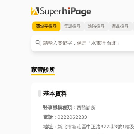
關鍵字
搜尋
電話
搜尋
進階
搜尋
產品
搜尋
關鍵字
search
家豐診所
基本資料
醫事機構種類：
西醫診所
電話：
0222062239
地址：
新北市新莊區中正路377巷3號1樓及