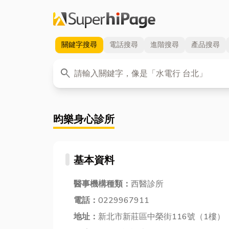
關鍵字
搜尋
電話
搜尋
進階
搜尋
產品
搜尋
關鍵字
search
昀樂身心診所
基本資料
醫事機構種類：
西醫診所
電話：
0229967911
地址：
新北市新莊區中榮街116號（1樓）