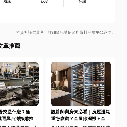
看診
休診
休診
本資料謹供參考，詳細資訊請依政府資料開放平台為準。
文章推薦
母夾是什麼？種
設計師與房東必看｜房屋濕氣
挑選與台灣採購推薦
重怎麼辦？全屋除濕機＋全熱
交換器整合安裝|提升居住品