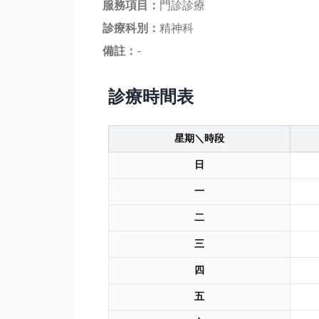
服務項目：
門診診療
診療科別：
精神科
備註：
-
診療時間表
星期＼時段
日
一
二
三
四
五