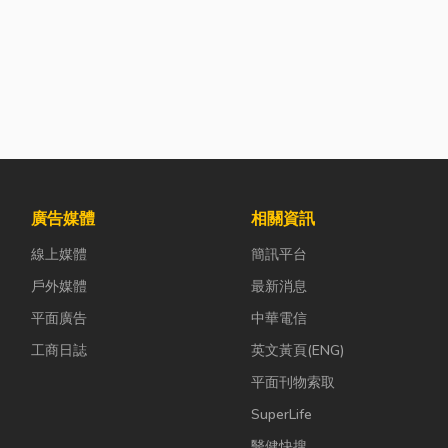
廣告媒體
相關資訊
線上媒體
簡訊平台
戶外媒體
最新消息
平面廣告
中華電信
工商日誌
英文黃頁(ENG)
平面刊物索取
SuperLife
醫健快搜