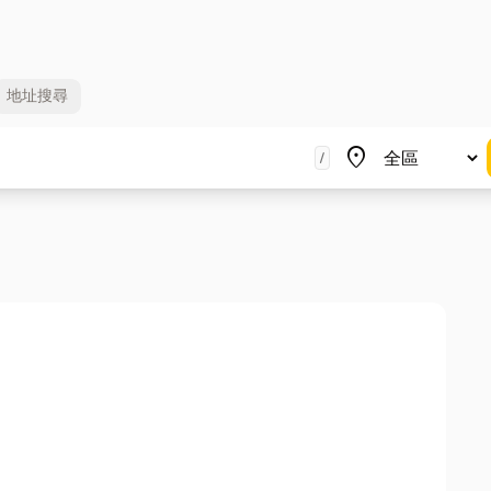
地址
搜尋
地區
place
/