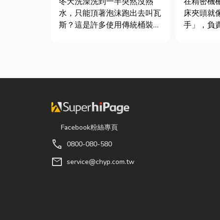
冬天洗澡洗到一半突然沒熱
在精密機
水，只能頂著泡沫跑出去叫瓦
床夾頭就
斯？這是許多使用傳統桶裝瓦
手」，負
斯家庭的共同噩夢。隨著居家
轉切削的
生活品質提升，越來越多屋主
接到少量
在老屋翻修或新屋裝潢時，選
棒材的訂
擇規劃天然氣配管工程。到底
需要耗費
天然氣是什麼？它跟傳統瓦斯
校正。這
行送的桶裝瓦斯有什麼差別？
讓這雙手
天然瓦斯...
具」的...
Facebook粉絲專頁
call
0800-080-580
mail
service@chyp.com.tw