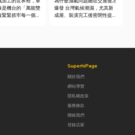
械加工的世界裡，車
為什麼濕氣問題總在交屋後才
質與續租率
像是機台的「萬能雙
爆發 台灣氣候潮濕，尤其新
責緊緊抓牢每一個旋
成屋、裝潢完工後密閉性提
工件。然而，當工廠
高，若沒有同步規劃空氣與濕
多樣、異形材或精密
度管理，濕氣會躲進看不到的
單時，傳統夾頭往往
地方持續發酵。常見的三種場
大量時間拆裝與重新
景： 更衣間、衣帽間： 精品
時，車床子母夾就是
包、皮件、酒類收藏最怕潮
能快速更換「專屬工
濕，濕度控制不好，發霉、
變...
SuperhiPage
關於我們
網站導覽
隱私權政策
服務條款
聯絡我們
登錄店家