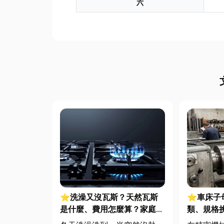
六
⭐洗澡又沒瓦斯？天然瓦斯
⭐車床子
是什麼、費用怎麼算？家庭能
類、規格
源選擇與配管工程全解析
完整指南