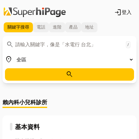
login
登入
關鍵字
搜尋
電話
進階
產品
地址
關鍵字
search
/
地區
place
search
賴內科小兒科診所
基本資料