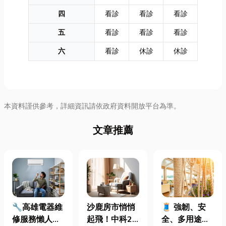
四
看診
看診
看診
五
看診
看診
看診
六
看診
休診
休診
本資料謹供參考，詳細資訊請依政府資料開放平台為準。
文章推薦
🔧高雄電器維
沙鹿房市悄悄
🧵 強韌、安
修服務懶人包
起飛！中科2
全、多用途！