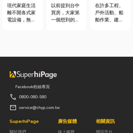
｜冷氣、冰
期＋台積電效
從繩索到安全
現代家庭生活
以前提到台中
在許多工程、
箱、洗衣機專
應發酵，現在
網的全方位防
離不開各式家
買房，大家第
戶外活動、船
業維修
很多人開始看
護應用指南
電設備，無論
一個想到的大
舶作業、建築
海線
是炎熱夏季不
多是七期、水
施工，甚至居
可或缺的冷
湳或北屯。 但
家安全防護
氣、保存食材
這幾年真正默
中，「繩索、
的新鮮冰箱，
默崛起、討論
繩梯、安全
還是每天幫助
度越來越高
網」其實都是
清洗衣物的洗
的，其實是
非常重要卻常
衣機，一旦發
「沙鹿」。 很
被忽略的設
生故障，都可
多人實際到沙
備。很多人以
能嚴重影響日
鹿走一趟後才
為繩子只是拿
Facebook粉絲專頁
常生活品質。
發現： 現在的
來綁東西，但
call
0800-080-580
因此，選擇專
沙鹿，真的和
其實在專業領
業的高雄電器
以前不一樣
域中，繩索不
mail
service@chyp.com.tw
維修服務，不
了。 不只是交
只是工具，更
僅能快速排除
通變方便，生
關係到安全、
SuperhiPage
廣告媒體
相關資訊
問題，更能延
活機能也越來
效率與作業品
關於我們
線上媒體
簡訊平台