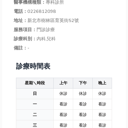
醫事機構種類：
專科診所
電話：
0226812098
地址：
新北市樹林區育英街52號
服務項目：
門診診療
診療科別：
內科,兒科
備註：
-
診療時間表
星期＼時段
上午
下午
晚上
日
休診
休診
休診
一
看診
看診
看診
二
看診
看診
看診
三
看診
看診
看診